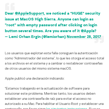
Dear
@AppleSupport
, we noticed a *HUGE* security
issue at MacOS High Sierra. Anyone can login as
"root" with empty password after clicking on login
button several times. Are you aware of it
@Apple
?
— Lemi Orhan Ergin (@lemiorhan)
November 28, 2017
Los usuarios que explotan esta falla consiguen la autenticación
como “Administrador del sistema”, lo que les otorga el acceso total
a los archivos en el sistema y a cambiar o restablecer contraseñas
de otros usuarios del mismo sistema macOS.
Apple publicó una declaración indicando:
“Estamos trabajando en la actualización de software para
solucionar este problema. Mientras tanto, los usuarios deben
establecer una contraseña de raíz para evitar el acceso no
autorizado a su Mac. Para habilitar el Usuario Root y establecer una
contraseña, por favor sigan
las siguientes instrucciones
. Si ya se