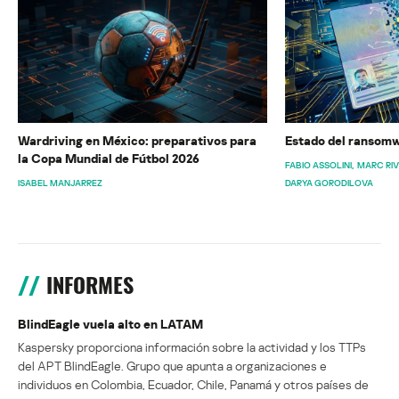
Wardriving en México: preparativos para
Estado del ransomw
la Copa Mundial de Fútbol 2026
FABIO ASSOLINI
MARC RI
ISABEL MANJARREZ
DARYA GORODILOVA
INFORMES
BlindEagle vuela alto en LATAM
Kaspersky proporciona información sobre la actividad y los TTPs
del APT BlindEagle. Grupo que apunta a organizaciones e
individuos en Colombia, Ecuador, Chile, Panamá y otros países de