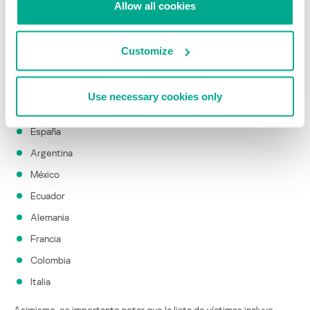
Allow all cookies
La lista completa es bastante extensa. Si verificamos sólo los
dominios de geografía específica, entonces este sería el Top 10 de
Customize
los países con mayor número de víctimas:
Chile
Use necessary cookies only
República Dominicana
España
Argentina
México
Ecuador
Alemania
Francia
Colombia
Italia
Asimismo, es importante notar que la lista de víctimas incluye