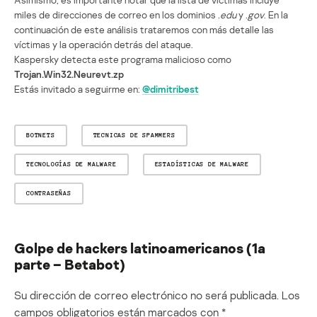
miles de direcciones de correo en los dominios
.edu
y
.gov
. En la
continuación de este análisis trataremos con más detalle las
víctimas y la operación detrás del ataque.
Kaspersky detecta este programa malicioso como
Trojan.Win32.Neurevt.zp
Estás invitado a seguirme en:
@dimitribest
BOTNETS
TECNICAS DE SPAMMERS
TECNOLOGÍAS DE MALWARE
ESTADÍSTICAS DE MALWARE
CONTRASEÑAS
Golpe de hackers latinoamericanos (1a
parte – Betabot)
Su dirección de correo electrónico no será publicada.
Los
campos obligatorios están marcados con
*