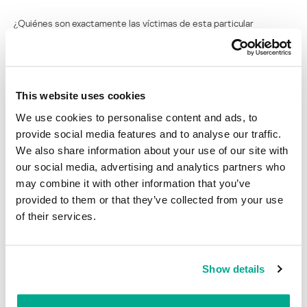
¿Quiénes son exactamente las víctimas de esta particular
campaña? Pude recuperar el DB de las direcciones de correo
utilizadas para los envíos spam y analizando sólo los dominios de
primer nivel y buscando los relacionados con geografía específica,
encontramos que Chile y República Dominicana son los principales
blancos:
This website uses cookies
We use cookies to personalise content and ads, to
provide social media features and to analyse our traffic.
We also share information about your use of our site with
our social media, advertising and analytics partners who
may combine it with other information that you’ve
provided to them or that they’ve collected from your use
of their services.
Show details