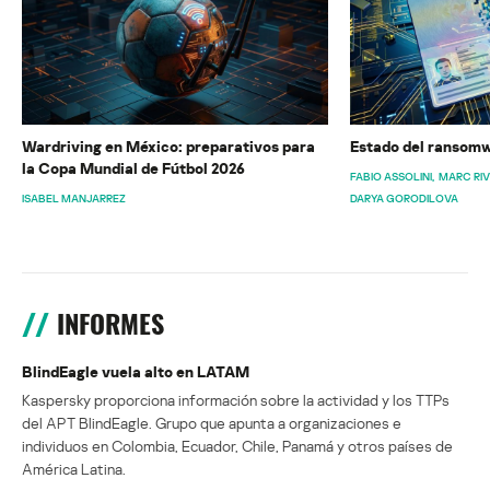
Wardriving en México: preparativos para
Estado del ransomw
la Copa Mundial de Fútbol 2026
FABIO ASSOLINI
MARC RI
ISABEL MANJARREZ
DARYA GORODILOVA
INFORMES
BlindEagle vuela alto en LATAM
Kaspersky proporciona información sobre la actividad y los TTPs
del APT BlindEagle. Grupo que apunta a organizaciones e
individuos en Colombia, Ecuador, Chile, Panamá y otros países de
América Latina.