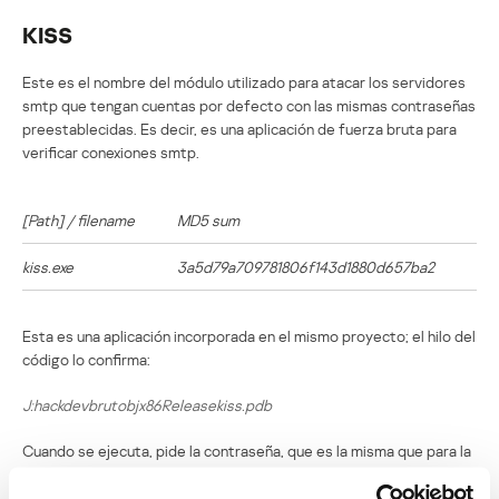
KISS
Este es el nombre del módulo utilizado para atacar los servidores
smtp que tengan cuentas por defecto con las mismas contraseñas
preestablecidas. Es decir, es una aplicación de fuerza bruta para
verificar conexiones smtp.
[Path] / filename
MD5 sum
kiss.exe
3a5d79a709781806f143d1880d657ba2
Esta es una aplicación incorporada en el mismo proyecto; el hilo del
código lo confirma:
J:hackdevbrutobjx86Releasekiss.pdb
Cuando se ejecuta, pide la contraseña, que es la misma que para la
aplicación “spam.exe”. Acepta cuatro parámetros:
hilos, ips,
logins/contraseña e email
.