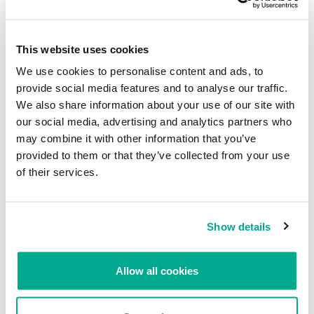
This website uses cookies
We use cookies to personalise content and ads, to
provide social media features and to analyse our traffic.
We also share information about your use of our site with
our social media, advertising and analytics partners who
may combine it with other information that you’ve
provided to them or that they’ve collected from your use
Cuando descubrí estos recursos, los ciberdelincuentes tenían en
of their services.
el archivo del parámetro IPS ¡1.519.403 direcciones IP esperando
que se les aplique la fuerza bruta!
Show details
La lista de logins/contraseñas tenía las siguientes combinaciones:
Allow all cookies