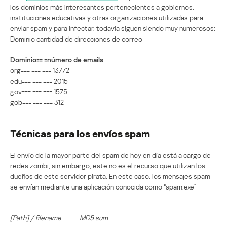
los dominios más interesantes pertenecientes a gobiernos,
instituciones educativas y otras organizaciones utilizadas para
enviar spam y para infectar, todavía siguen siendo muy numerosos:
Dominio cantidad de direcciones de correo
Dominio== =número de emails
org=== === === 13772
edu=== === === 2015
gov=== === === 1575
gob=== === === 312
Técnicas para los envíos spam
El envío de la mayor parte del spam de hoy en día está a cargo de
redes zombi; sin embargo, este no es el recurso que utilizan los
dueños de este servidor pirata. En este caso, los mensajes spam
se envían mediante una aplicación conocida como “spam.exe”
[Path] / filename
MD5 sum