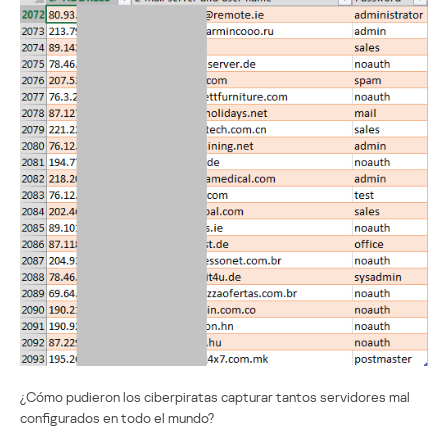
¿Cómo pudieron los ciberpiratas capturar tantos servidores mal
configurados en todo el mundo?