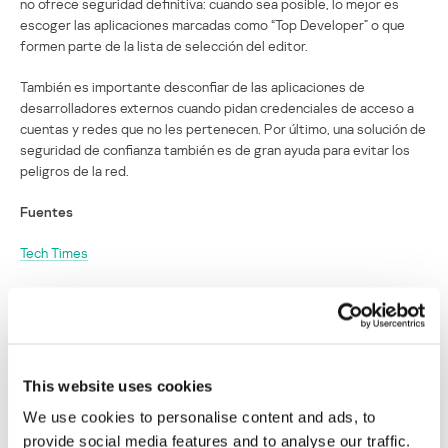
no ofrece seguridad definitiva: cuando sea posible, lo mejor es
escoger las aplicaciones marcadas como “Top Developer” o que
formen parte de la lista de selección del editor.
También es importante desconfiar de las aplicaciones de
desarrolladores externos cuando pidan credenciales de acceso a
cuentas y redes que no les pertenecen. Por último, una solución de
seguridad de confianza también es de gran ayuda para evitar los
peligros de la red.
Fuentes
Tech Times
SC Magazine
Mobile World Live
This website uses cookies
Google elimina 13 aplicaciones fraudulentas
para Instagram de su tienda para Android
We use cookies to personalise content and ads, to
provide social media features and to analyse our traffic.