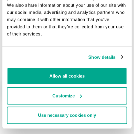
Su dirección de correo electrónico no será publicada.
Los
We also share information about your use of our site with
campos obligatorios están marcados con
*
our social media, advertising and analytics partners who
may combine it with other information that you’ve
provided to them or that they’ve collected from your use
of their services.
Nombre
*
Correo electrónico
*
Show details
Allow all cookies
Customize
Use necessary cookies only
ÚLTIMAS PUBLICACIONES