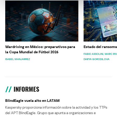
Wardriving en México: preparativos para
Estado del ransomw
la Copa Mundial de Fútbol 2026
FABIO ASSOLINI
MARC RI
ISABEL MANJARREZ
DARYA GORODILOVA
INFORMES
BlindEagle vuela alto en LATAM
Kaspersky proporciona información sobre la actividad y los TTPs
del APT BlindEagle. Grupo que apunta a organizaciones e