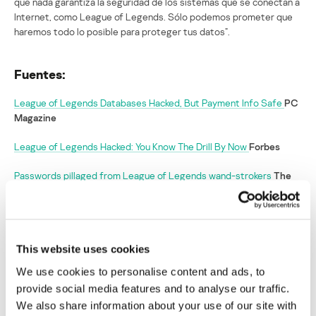
que nada garantiza la seguridad de los sistemas que se conectan a
Internet, como League of Legends. Sólo podemos prometer que
haremos todo lo posible para proteger tus datos”.
Fuentes:
League of Legends Databases Hacked, But Payment Info Safe
PC
Magazine
League of Legends Hacked: You Know The Drill By Now
Forbes
Passwords pillaged from League of Legends wand-strokers
The
Register
]
Hacker compromete los datos de los
jugadores europeos de League of Legends
This website uses cookies
We use cookies to personalise content and ads, to
Su dirección de correo electrónico no será publicada.
Los
provide social media features and to analyse our traffic.
campos obligatorios están marcados con
*
We also share information about your use of our site with