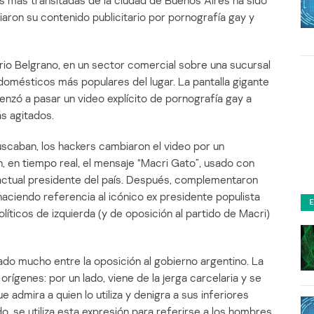
as más transitadas de la ciudad de Buenos Aires ha sido
aron su contenido publicitario por pornografía gay y
arrio Belgrano, en un sector comercial sobre una sucursal
domésticos más populares del lugar. La pantalla gigante
nzó a pasar un video explícito de pornografía gay a
ás agitados.
uscaban, los hackers cambiaron el video por un
 en tiempo real, el mensaje “Macri Gato”, usado con
 actual presidente del país. Después, complementaron
 haciendo referencia al icónico ex presidente populista
olíticos de izquierda (y de oposición al partido de Macri)
ado mucho entre la oposición al gobierno argentino. La
orígenes: por un lado, viene de la jerga carcelaria y se
ue admira a quien lo utiliza y denigra a sus inferiores
do, se utiliza esta expresión para referirse a los hombres