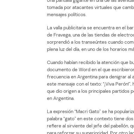
Una pantalla gigante en una de las avenid
tomada por atacantes virtuales que cambi
mensajes políticos.
La valla publicitaria se encuentra en el b
de Fravega, una de las tiendas de electro
sorprendió a los transeúntes cuando come
plena luz del día, en uno de los horarios m
Cuando habían recibido la atención que b
documento de Word en el que escribieron,
frecuencia en Argentina para denigrar al
este mensaje con el texto: “¡Viva Perón!”,
que dio origen a los principales partidos p
en Argentina.
La expresión “Macri Gato” se ha populariz
palabra “gato” en este contexto tiene dos 
refiere al sirviente del jefe del pabellón, q
para reforzar su superioridad. Por otro la