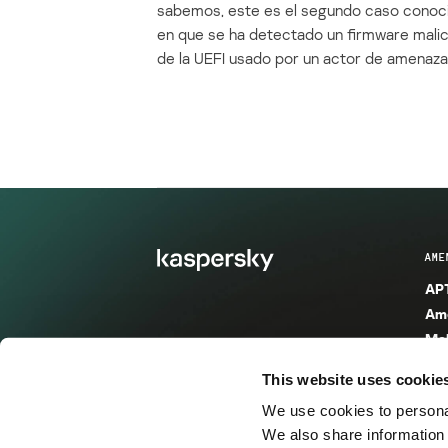
sabemos, este es el segundo caso conoc
en que se ha detectado un firmware mali
de la UEFI usado por un actor de amenaza
AME
APT
Ame
Mal
Mal
This website uses cookie
Ent
We use cookies to personal
Ame
We also share information 
Ame