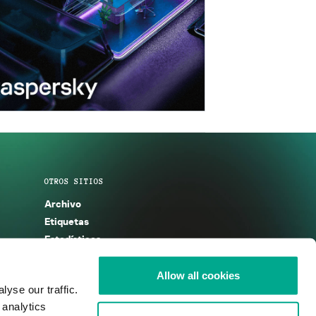
OTROS SITIOS
Archivo
Etiquetas
Estadísticas
Enciclopedia
Descripciones
Allow all cookies
yse our traffic.
g
KSB 2025
 analytics