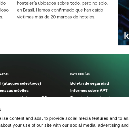
ido
hostelería ubicados sobre todo, pero no solo,
cioso
en Brasil. Hemos confirmado que han caído
s.
víctimas más de 20 marcas de hoteles.
NAZAS
CATEGORÍAS
 (ataques selectivos)
Boletín de seguridad
nazas móviles
Informes sobre APT
ware para Unix y macOS
Descripciones de malware
ware para Windows
Investigación
s
orno seguro (IoT)
Informes sobre malware
ise content and ads, to provide social media features and to anal
nazas financieras
Informes sobre spam y phishin
about your use of our site with our social media, advertising and
nazas industriales
Publicaciones