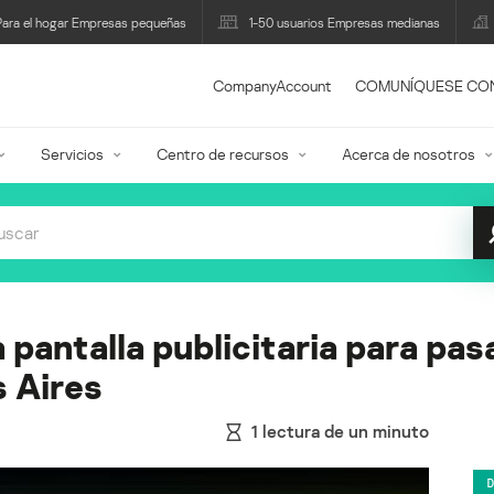
Para el hogar Empresas pequeñas
1-50 usuarios Empresas medianas
CompanyAccount
COMUNÍQUESE CO
Servicios
Centro de recursos
Acerca de nosotros
 pantalla publicitaria para pas
s Aires
1
lectura de un minuto