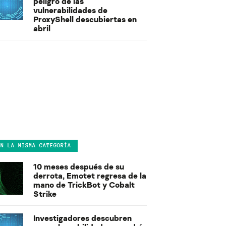
peligro de las
vulnerabilidades de
ProxyShell descubiertas en
abril
EN LA MISMA CATEGORÍA
10 meses después de su
derrota, Emotet regresa de la
mano de TrickBot y Cobalt
Strike
Investigadores descubren