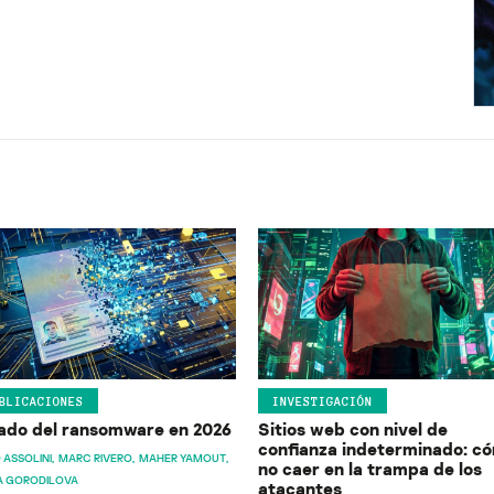
BLICACIONES
INVESTIGACIÓN
ado del ransomware en 2026
Sitios web con nivel de
confianza indeterminado: c
 ASSOLINI
MARC RIVERO
MAHER YAMOUT
no caer en la trampa de los
A GORODILOVA
atacantes