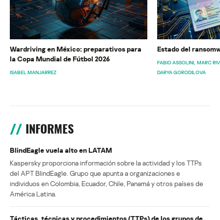
Wardriving en México: preparativos para
Estado del ransomw
la Copa Mundial de Fútbol 2026
FABIO ASSOLINI
MARC RI
ISABEL MANJARREZ
DARYA GORODILOVA
INFORMES
BlindEagle vuela alto en LATAM
Kaspersky proporciona información sobre la actividad y los TTPs
del APT BlindEagle. Grupo que apunta a organizaciones e
individuos en Colombia, Ecuador, Chile, Panamá y otros países de
América Latina.
Tácticas, técnicas y procedimientos (TTPs) de los grupos de