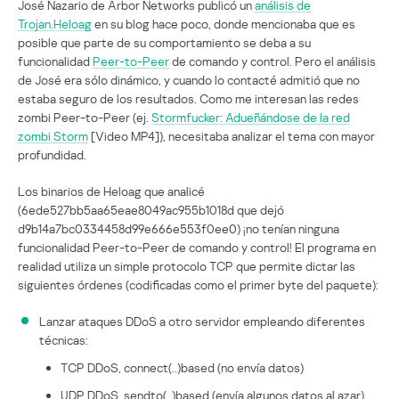
José Nazario de Arbor Networks publicó un
análisis de
Trojan.Heloag
en su blog hace poco, donde mencionaba que es
posible que parte de su comportamiento se deba a su
funcionalidad
Peer-to-Peer
de comando y control. Pero el análisis
de José era sólo dinámico, y cuando lo contacté admitió que no
estaba seguro de los resultados. Como me interesan las redes
zombi Peer-to-Peer (ej.
Stormfucker: Adueñándose de la red
zombi Storm
[Video MP4]), necesitaba analizar el tema con mayor
profundidad.
Los binarios de Heloag que analicé
(6ede527bb5aa65eae8049ac955b1018d que dejó
d9b14a7bc0334458d99e666e553f0ee0) ¡no tenían ninguna
funcionalidad Peer-to-Peer de comando y control! El programa en
realidad utiliza un simple protocolo TCP que permite dictar las
siguientes órdenes (codificadas como el primer byte del paquete):
Lanzar ataques DDoS a otro servidor empleando diferentes
técnicas:
TCP DDoS, connect(..)based (no envía datos)
UDP DDoS, sendto(..)based (envía algunos datos al azar)