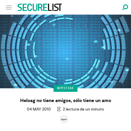
NOTICIAS
Heloag no tiene amigos, sólo tiene un amo
04 MAY 2010
2
lectura de un minuto