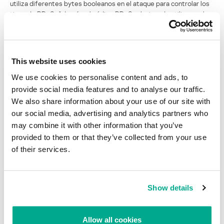
utiliza diferentes bytes booleanos en el ataque para controlar los
tipos de DDoS. Además, el código DDoS relacionado utiliza mucho
C++ std::string mientras que el resto del código principal emplea
wsprintf para manejar las secuencias. Es claro que dos personas
trabajaron juntas en este proyecto, o por lo menos que una
compró parte de la fuente a la otra.
This website uses cookies
Es muy posible que este programa malicioso provenga de China.
We use cookies to personalise content and ads, to
Primero, porque el uso de wsprintf indica que se presta atención a
provide social media features and to analyse our traffic.
los caracteres que no son occidentales, algo que, por supuesto, es
We also share information about your use of our site with
raro ver en los programas maliciosos de origen occidental.
our social media, advertising and analytics partners who
Además, hay una dirección IP china incrustada en el código binario,
may combine it with other information that you’ve
que el DDoS no puede atacar sin importar qué orden se le dé al
provided to them or that they’ve collected from your use
programa robot (y esto se revisa después de la resolución DNS).
of their services.
Heloag no tiene amigos, sólo tiene un amo
Show details
Su dirección de correo electrónico no será publicada.
Los
campos obligatorios están marcados con
*
Allow all cookies