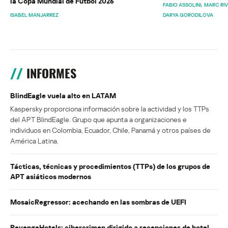
la Copa Mundial de Fútbol 2026
FABIO ASSOLINI
MARC RI
ISABEL MANJARREZ
DARYA GORODILOVA
INFORMES
BlindEagle vuela alto en LATAM
Kaspersky proporciona información sobre la actividad y los TTPs
del APT BlindEagle. Grupo que apunta a organizaciones e
individuos en Colombia, Ecuador, Chile, Panamá y otros países de
América Latina.
Tácticas, técnicas y procedimientos (TTPs) de los grupos de
APT asiáticos modernos
MosaicRegressor: acechando en las sombras de UEFI
RevengeHotels: cibercrimen dirigido a recepciones de hotel