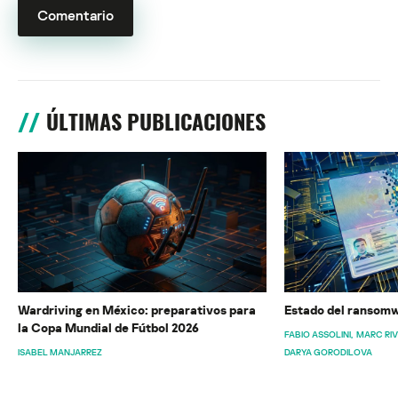
ÚLTIMAS PUBLICACIONES
Wardriving en México: preparativos para
Estado del ransomw
la Copa Mundial de Fútbol 2026
FABIO ASSOLINI
MARC RI
ISABEL MANJARREZ
DARYA GORODILOVA