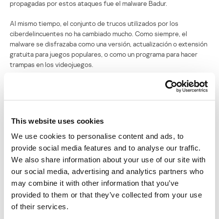
propagadas por estos ataques fue el malware Badur.
Al mismo tiempo, el conjunto de trucos utilizados por los
ciberdelincuentes no ha cambiado mucho. Como siempre, el
malware se disfrazaba como una versión, actualización o extensión
gratuita para juegos populares, o como un programa para hacer
trampas en los videojuegos.
HEUR:Trojan.MSOffice.Badur.gena
4,72%
HEUR:Trojan.Script.Miner.gen
3,02%
This website uses cookies
HEUR:Trojan.PDF.Badur.gena
2,36%
We use cookies to personalise content and ads, to
provide social media features and to analyse our traffic.
HEUR:Trojan.OLE2.Badur.gena
1,57%
We also share information about your use of our site with
our social media, advertising and analytics partners who
HEUR:Trojan.Multi.Preqw.gen
1,46%
may combine it with other information that you’ve
provided to them or that they’ve collected from your use
HEUR:Trojan-PSW.Script.Generic
0,86%
of their services.
Trojan-Downloader.Win32.Upatre.vwi
0,82%