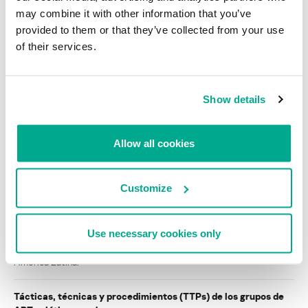
may combine it with other information that you’ve
provided to them or that they’ve collected from your use
INFORMES SOBRE SPAM Y PHISHING
of their services.
El spam en junio de 2012
Show details
Cargar más
Allow all cookies
INFORMES
Customize
BlindEagle vuela alto en LATAM
Kaspersky proporciona información sobre la actividad y los TTPs
Use necessary cookies only
del APT BlindEagle. Grupo que apunta a organizaciones e
individuos en Colombia, Ecuador, Chile, Panamá y otros países de
América Latina.
Tácticas, técnicas y procedimientos (TTPs) de los grupos de