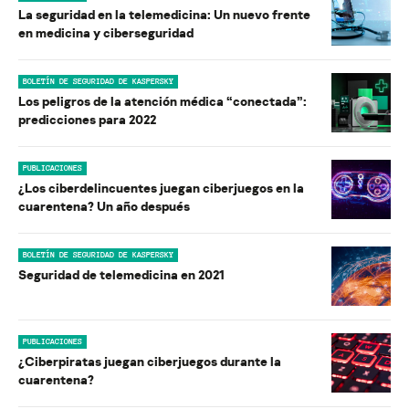
La seguridad en la telemedicina: Un nuevo frente
en medicina y ciberseguridad
BOLETÍN DE SEGURIDAD DE KASPERSKY
Los peligros de la atención médica “conectada”:
predicciones para 2022
PUBLICACIONES
¿Los ciberdelincuentes juegan ciberjuegos en la
cuarentena? Un año después
BOLETÍN DE SEGURIDAD DE KASPERSKY
Seguridad de telemedicina en 2021
PUBLICACIONES
¿Ciberpiratas juegan ciberjuegos durante la
cuarentena?