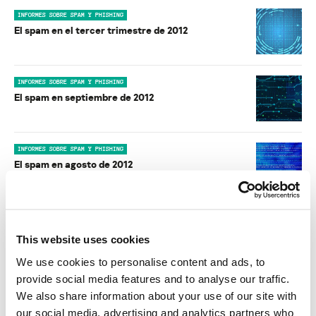
INFORMES SOBRE SPAM Y PHISHING
El spam en el tercer trimestre de 2012
INFORMES SOBRE SPAM Y PHISHING
El spam en septiembre de 2012
INFORMES SOBRE SPAM Y PHISHING
El spam en agosto de 2012
INFORMES SOBRE SPAM Y PHISHING
El spam en julio de 2012
This website uses cookies
We use cookies to personalise content and ads, to
provide social media features and to analyse our traffic.
INFORMES SOBRE SPAM Y PHISHING
We also share information about your use of our site with
El spam en el segundo trimestre de 2012
our social media, advertising and analytics partners who