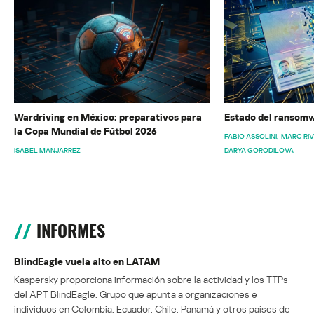
Wardriving en México: preparativos para
Estado del ransomw
la Copa Mundial de Fútbol 2026
FABIO ASSOLINI
MARC RI
ISABEL MANJARREZ
DARYA GORODILOVA
INFORMES
BlindEagle vuela alto en LATAM
Kaspersky proporciona información sobre la actividad y los TTPs
del APT BlindEagle. Grupo que apunta a organizaciones e
individuos en Colombia, Ecuador, Chile, Panamá y otros países de