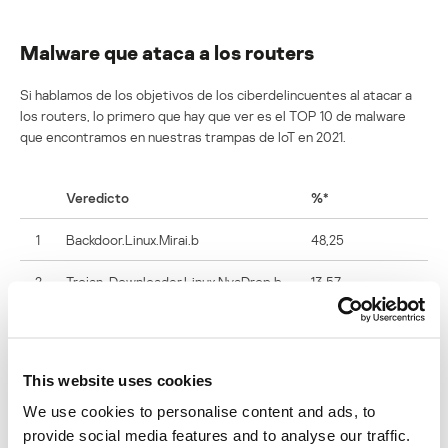
Malware que ataca a los routers
Si hablamos de los objetivos de los ciberdelincuentes al atacar a
los routers, lo primero que hay que ver es el TOP 10 de malware
que encontramos en nuestras trampas de IoT en 2021.
Veredicto
%*
1
Backdoor.Linux.Mirai.b
48,25
2
Trojan-Downloader.Linux.NyaDrop.b
13,57
3
Backdoor.Linux.Mirai.ba
6,54
4
Backdoor.Linux.Gafgyt.a
5,51
This website uses cookies
5
Backdoor.Linux.Agent.bc
4,48
We use cookies to personalise content and ads, to
provide social media features and to analyse our traffic.