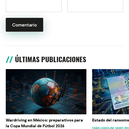
ÚLTIMAS PUBLICACIONES
Wardriving en México: preparativos para
Estado del ransomw
la Copa Mundial de Fútbol 2026
FABIO ASSOLINI
MARC RI