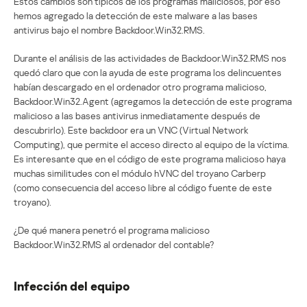
Estos cambios son típicos de los programas maliciosos, por eso
hemos agregado la detección de este malware a las bases
antivirus bajo el nombre Backdoor.Win32.RMS.
Durante el análisis de las actividades de Backdoor.Win32.RMS nos
quedó claro que con la ayuda de este programa los delincuentes
habían descargado en el ordenador otro programa malicioso,
Backdoor.Win32.Agent (agregamos la detección de este programa
malicioso a las bases antivirus inmediatamente después de
descubrirlo). Este backdoor era un VNC (Virtual Network
Computing), que permite el acceso directo al equipo de la víctima.
Es interesante que en el código de este programa malicioso haya
muchas similitudes con el módulo hVNC del troyano Carberp
(como consecuencia del acceso libre al código fuente de este
troyano).
¿De qué manera penetró el programa malicioso
Backdoor.Win32.RMS al ordenador del contable?
Infección del equipo