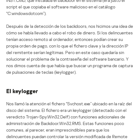
INST.CMD, que instalaba el backdoor en el sistema (era justo el
script el que copiaba el software malicioso en el catálogo
“C:windowsdotcom”).
Después de la detección de los backdoors, nos hicimos una idea de
cómo se había llevado a cabo el robo de dinero. Si los delincuentes
tenían acceso remoto al ordenador, entonces podían crear su
propia orden de pago, con lo que el fichero clave y la dirección IP
del remitente serían legítimas. Pero en este caso quedaría sin
solucionar el problema de la contraseña del software bancario. Y
nos dimos cuenta de que había que buscar un programa de captura
de pulsaciones de teclas (keylogger).
El keylogger
Nos llamó la atención el fichero “Svchost.exe” ubicado en la raíz del
disco del sistema. El fichero era un keylogger (detectado con el
veredicto Trojan-Spy.Win32.Delf) con funciones adicionales de
administración de Backdoor.Win32.RMS. Estas funciones poco
comunes, al parecer, eran imprescindibles para que los
delincuentes puedan controlar la versión modificada de Remote