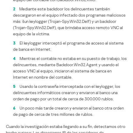
2
Mediante este backdoor los delincuentes también
descargaron en el equipo infectado dos programas maliciosos
más: šun keylogger (Trojan-Spy.Win32.Delf) y un backdoor
(Trojan-Spy.Win32.Delf), que brindaba acceso remoto VNC al
equipo de la víctima.
3
El keylogger interceptó el programa de acceso al sistema
de banca en Internet.
4
Mientras el contable no estaba en su puesto de trabajo, los
delincuentes, mediante Backdoor.Win32.Agent y usando el
acceso VNC al equipo, iniciaron el sistema de banca en
Internet en nombre del contable.
5
Usando la contraseña interceptada con el keylogger, los
delincuentes informáticos crearon y enviaron al banco una
orden de pago por un total de cerca de 300.000 rublos.
6
Un poco más tarde crearon y enviaron al banco otra orden
de pago de cerca de tres millones de rublos.
Cuando la investigación estaba llegando a su fin, detectamos otro
hecho curioso: Las direcciones IP de los servidores de