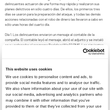
delincuentes actuaron de una forma muy rápida y realizaron sus
planes delictivos en sólo cuatro días. De ellos, los primeros tres
días se usaron para la preparación del ataque, y todas las demás
acciones relacionadas con el robo de dinero las llevaron a cabo en
sólo unas horas del cuarto día.
Día 1. Los delincuentes enviaron un mensaje al contable de la
compañía. El contable leyó el mensaje, abrió el adjunto y se instaló
en su ordenador el programa Backdoor.Win32.RMS. Los siguientes
días los delincuentes observaron las acciones del contable.
Día 4. Los delincuentes, con la ayuda del programa
Backdoor.Win32.RMS descargaron el keylogger Trojan-
This website uses cookies
Spy.Win32.Delf e interceptaron la contraseña del software
bancario. Un poco después descargaron Backdoor.Win32.Agent y
We use cookies to personalise content and ads, to
con su ayuda se conectaron al equipo del contable. A continuación
provide social media features and to analyse our traffic.
los delincuentes enviaron las órdenes de pago al banco.
We also share information about your use of our site with
our social media, advertising and analytics partners who
Notificación de las víctimas de los
may combine it with other information that you’ve
delincuentes
provided to them or that they’ve collected from your use