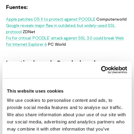
Fuentes:
Apple patches OS X to protect against POODLE
Computerworld
Google reveals major flaw in outdated, but widely-used SSL
protocol
ZDNet
Fix for critical ‘POODLE’ attack against SSL 3.0 could break Web
for Internet Explorer 6
PC World
Investigadores de Google descubren una
vulnerabilidad en SSL 3.0 y el modo de
explotarla
Su dirección de correo electrónico no será publicada.
Los
This website uses cookies
campos obligatorios están marcados con
*
We use cookies to personalise content and ads, to
provide social media features and to analyse our traffic.
We also share information about your use of our site with
our social media, advertising and analytics partners who
may combine it with other information that you’ve