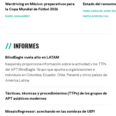
Wardriving en México: preparativos para
Estado del ransomw
la Copa Mundial de Fútbol 2026
FABIO ASSOLINI
MARC RI
ISABEL MANJARREZ
DARYA GORODILOVA
INFORMES
BlindEagle vuela alto en LATAM
Kaspersky proporciona información sobre la actividad y los TTPs
del APT BlindEagle. Grupo que apunta a organizaciones e
individuos en Colombia, Ecuador, Chile, Panamá y otros países de
América Latina.
Tácticas, técnicas y procedimientos (TTPs) de los grupos de
APT asiáticos modernos
MosaicRegressor: acechando en las sombras de UEFI