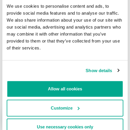
We use cookies to personalise content and ads, to
Israel acusa a hackers iraníes de haber
provide social media features and to analyse our traffic.
utilizado un programa invisible para atacar
We also share information about your use of our site with
sus agencias e instituciones
our social media, advertising and analytics partners who
may combine it with other information that you’ve
Su dirección de correo electrónico no será publicada.
Los
provided to them or that they’ve collected from your use
campos obligatorios están marcados con
*
of their services.
Show details
Nombre
*
Correo electrónico
*
Allow all cookies
Customize
Use necessary cookies only