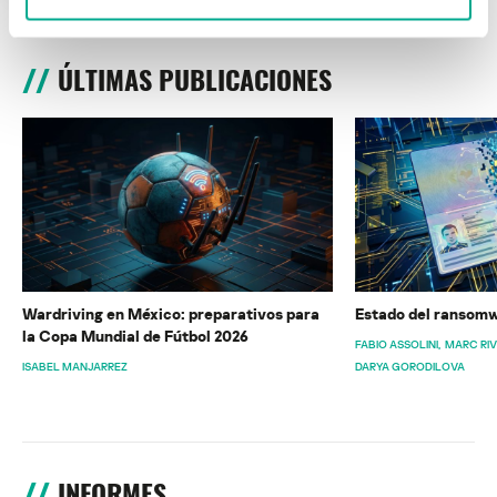
ÚLTIMAS PUBLICACIONES
Wardriving en México: preparativos para
Estado del ransomw
la Copa Mundial de Fútbol 2026
FABIO ASSOLINI
MARC RI
ISABEL MANJARREZ
DARYA GORODILOVA
INFORMES