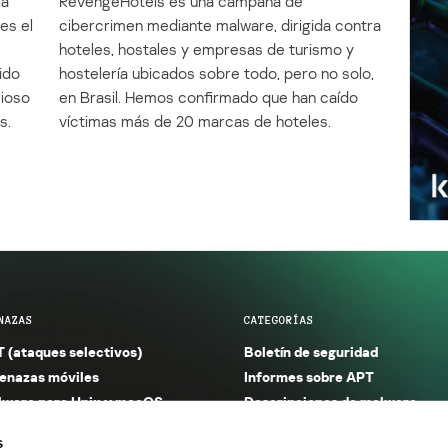
la
RevengeHotels es una campaña de
es el
cibercrimen mediante malware, dirigida contra
e
hoteles, hostales y empresas de turismo y
ido
hostelería ubicados sobre todo, pero no solo,
cioso
en Brasil. Hemos confirmado que han caído
s.
víctimas más de 20 marcas de hoteles.
NAZAS
CATEGORÍAS
 (ataques selectivos)
Boletín de seguridad
nazas móviles
Informes sobre APT
ware para Unix y macOS
Descripciones de malware
ware para Windows
Investigación
s