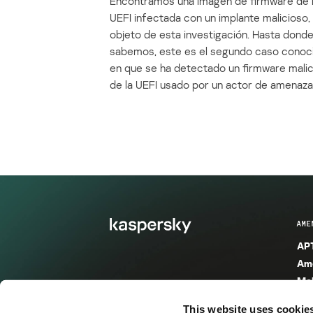
Encontramos una imagen de firmware de 
UEFI infectada con un implante malicioso, 
objeto de esta investigación. Hasta dond
sabemos, este es el segundo caso conoc
en que se ha detectado un firmware mali
de la UEFI usado por un actor de amenaza
AME
APT
Ame
Mal
Mal
This website uses cookie