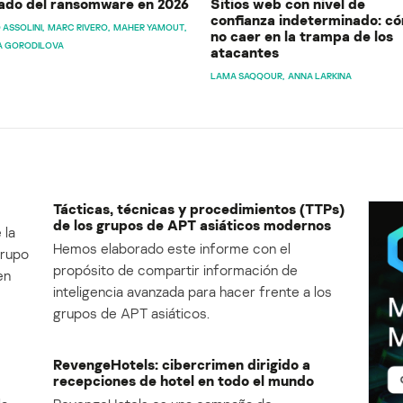
ado del ransomware en 2026
Sitios web con nivel de
confianza indeterminado: c
 ASSOLINI
MARC RIVERO
MAHER YAMOUT
no caer en la trampa de los
A GORODILOVA
atacantes
LAMA SAQQOUR
ANNA LARKINA
Tácticas, técnicas y procedimientos (TTPs)
de los grupos de APT asiáticos modernos
 la
Hemos elaborado este informe con el
Grupo
propósito de compartir información de
en
inteligencia avanzada para hacer frente a los
grupos de APT asiáticos.
RevengeHotels: cibercrimen dirigido a
recepciones de hotel en todo el mundo