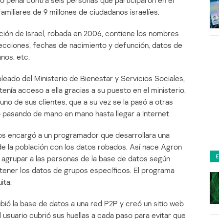
so penal contra seis personas que participaron en el
familiares de 9 millones de ciudadanos israelíes.
ción de Israel, robada en 2006, contiene los nombres
recciones, fechas de nacimiento y defunción, datos de
anos, etc.
pleado del Ministerio de Bienestar y Servicios Sociales,
nía acceso a ella gracias a su puesto en el ministerio.
 uno de sus clientes, que a su vez se la pasó a otras
pasando de mano en mano hasta llegar a Internet.
os encargó a un programador que desarrollara una
 de la población con los datos robados. Así nace Agron
agrupar a las personas de la base de datos según
tener los datos de grupos específicos. El programa
ita.
ubió la base de datos a una red P2P y creó un sitio web
l usuario cubrió sus huellas a cada paso para evitar que