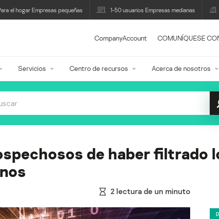
Para el hogar Empresas pequeñas
1-50 usuarios Empresas medianas
CompanyAccount
COMUNÍQUESE CO
Servicios
Centro de recursos
Acerca de nosotros
sospechosos de haber filtrado 
anos
2
lectura de un minuto