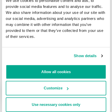
We use cookies to personalise content and ads, to
agente que robó a los cibercriminales de Silk
provide social media features and to analyse our traffic.
Road
We also share information about your use of our site with
our social media, advertising and analytics partners who
Su dirección de correo electrónico no será publicada.
Los
may combine it with other information that you’ve
campos obligatorios están marcados con
*
provided to them or that they’ve collected from your use
of their services.
Show details
Nombre
*
Correo electrónico
*
Allow all cookies
Customize
Use necessary cookies only