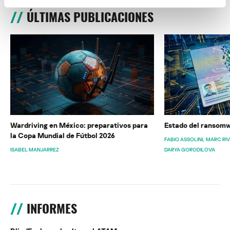
ÚLTIMAS PUBLICACIONES
Wardriving en México: preparativos para
Estado del ransomw
la Copa Mundial de Fútbol 2026
FABIO ASSOLINI
MARC RI
ISABEL MANJARREZ
DARYA GORODILOVA
INFORMES