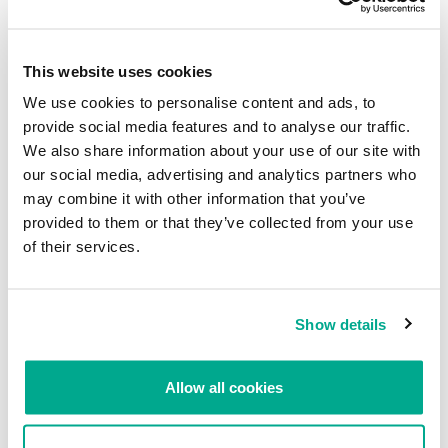
primeras estafas en Internet, que tratan de engañar a los usuarios
con falsas versiones beta: ¡no confíes en ellas! Los
ciberdelincuentes autores de estas estafas sólo buscan lucrar con
avisos y encuestas, y ¡es muy probable que sus descargas incluyan
This website uses cookies
programas maliciosos!
We use cookies to personalise content and ads, to
provide social media features and to analyse our traffic.
Y ahora, ¡cruza los dedos para que te llegue una invitación legítima
We also share information about your use of our site with
para que puedas derrotar a Skeleton King en la versión beta!
our social media, advertising and analytics partners who
may combine it with other information that you’ve
Jugando con la seguridad – Cuidado con las
provided to them or that they’ve collected from your use
falsas invitaciones de Diablo III beta
of their services.
Su dirección de correo electrónico no será publicada.
Los
campos obligatorios están marcados con
*
Show details
Allow all cookies