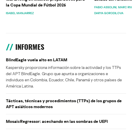
la Copa Mundial de Fútbol 2026
FABIO ASSOLINI
MARC RI
ISABEL MANJARREZ
DARYA GORODILOVA
INFORMES
BlindEagle vuela alto en LATAM
Kaspersky proporciona información sobre la actividad y los TTPs
del APT BlindEagle. Grupo que apunta a organizaciones e
individuos en Colombia, Ecuador, Chile, Panamá y otros países de
América Latina.
Tácticas, técnicas y procedimientos (TTPs) de los grupos de
APT asiáticos modernos
MosaicRegressor: acechando en las sombras de UEFI