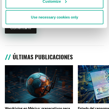
Customize
Nombre
*
Correo electrónico
*
Use necessary cookies only
ÚLTIMAS PUBLICACIONES
Wardriving en México: preparativos para
Estado del ransomw