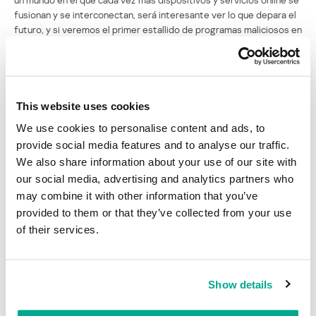
fusionan y se interconectan, será interesante ver lo que depara el
futuro, y si veremos el primer estallido de programas maliciosos en
el escenario de las consolas. Este artículo de ninguna manera
pretende provocar temor, incertidumbre o dudas, sino más bien
compartir algunos pensamientos que se me ocurrieron mientras
leía sobre las características de las consolas. Les deseo una
placentera y segura experiencia en sus juegos a aquellos que ya
This website uses cookies
compraron una consola de última generación o que están pensando
We use cookies to personalise content and ads, to
hacerlo en el futuro.
provide social media features and to analyse our traffic.
We also share information about your use of our site with
our social media, advertising and analytics partners who
MICROSOFT
JUEGOS EN LÍNEA
SONY
may combine it with other information that you’ve
MALWARE PARA JUEGOS
CONSOLAS DE JUEGOS
provided to them or that they’ve collected from your use
of their services.
Jugando con la seguridad. La nueva
generación de consolas
Show details
Su dirección de correo electrónico no será publicada.
Los