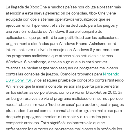
La llegada de Xbox One a muchos países nos obliga a prestar más
atención a esta nueva generación de consolas. Xbox One viene
equipada con dos sistemas operativos virtualizados que se
ejecutan en un hipervisor: el sistema dedicado para los juegos y
una versión reducida de Windows 8 para el conjunto de
aplicaciones, que permitirá la compatibilidad con las aplicaciones
originalmente diseñadas para Windows Phone. Asimismo, será
interesante ver el nivel de encaje con Windows 8 y por ende con
los programas maliciosos que atacan a los actuales sistemas
Windows. Sin embargo, esto es algo que aún está por ver.
Ya antes se habían registrado ataques de programas maliciosos
contra las consolas de juegos. Como los troyanos para
Nintendo
DS y Sony PSP
, y los ataques prueba de concepto contra Nintendo
Wii, en los que la misma consola les abría la puerta para penetrar
en los sistemas corporativos, como se vio en BlackHat en 2010. Sin
embargo, rara vez se vio el programa malicioso en Internet porque
necesitaba un firmware “hecho en casa” para poder ejecutar juegos
pirateados; fue así como se camuflaba el programa malicioso para
después propagarse mediante torrents y otras redes para
compartir archivos. Esto significó una barrera a la que se
enfrentaron los autores de programas maliciosos y la razón de los