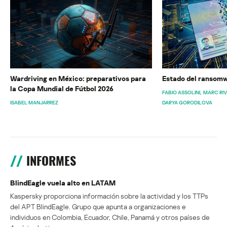
Wardriving en México: preparativos para
Estado del ransomw
la Copa Mundial de Fútbol 2026
FABIO ASSOLINI
MARC RI
ISABEL MANJARREZ
DARYA GORODILOVA
INFORMES
BlindEagle vuela alto en LATAM
Kaspersky proporciona información sobre la actividad y los TTPs
del APT BlindEagle. Grupo que apunta a organizaciones e
individuos en Colombia, Ecuador, Chile, Panamá y otros países de