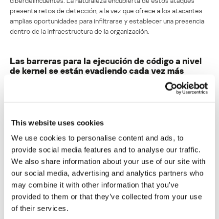
ciberdelincuentes. La naturaleza encubierta de estos ataques
presenta retos de detección, a la vez que ofrece a los atacantes
amplias oportunidades para infiltrarse y establecer una presencia
dentro de la infraestructura de la organización.
Las barreras para la ejecución de código a nivel
de kernel se están evadiendo cada vez más
(gracias a que los rootkits de kernel están se han
vuelto a poner de moda)
Con la introducción de medidas de seguridad modernas como
KMCS (Firma de Código en Modo Kernel), PatchGuard, HVCI
This website uses cookies
(Integridad de Código Protegido por Hipervisor) y la arquitectura
We use cookies to personalise content and ads, to
de Kernel Seguro en las versiones recientes de Windows,
provide social media features and to analyse our traffic.
Microsoft buscó reducir la prevalencia de rootkits y ataques de
bajo nivel similares. Estos métodos de ataque clásicos dominaron
We also share information about your use of our site with
el escenario durante una era anterior caracterizada por una
our social media, advertising and analytics partners who
multitud de variantes de rootkits. En los últimos años, hemossido
may combine it with other information that you’ve
testigos de cómo numerosos actores de APT y grupos de
provided to them or that they’ve collected from your use
ciberdelincuentesejecutaban con éxito su código en el modo kernel
of their services.
de los sistemas objetivo, a pesar de la presencia de estos nuevos