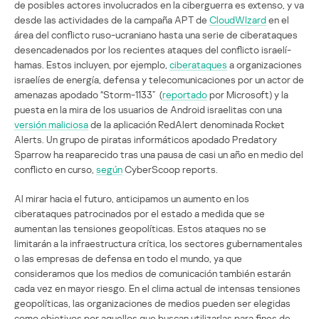
de posibles actores involucrados en la ciberguerra es extenso, y va
desde las actividades de la campaña APT de
CloudWIzard
en el
área del conflicto ruso-ucraniano hasta una serie de ciberataques
desencadenados por los recientes ataques del conflicto israelí-
hamas. Estos incluyen, por ejemplo,
ciberataques
a organizaciones
israelíes de energía, defensa y telecomunicaciones por un actor de
amenazas apodado “Storm-1133” (
reportado
por Microsoft) y la
puesta en la mira de los usuarios de Android israelitas con una
versión maliciosa
de la aplicación RedAlert denominada Rocket
Alerts. Un grupo de piratas informáticos apodado Predatory
Sparrow ha reaparecido tras una pausa de casi un año en medio del
conflicto en curso,
según
CyberScoop reports.
Al mirar hacia el futuro, anticipamos un aumento en los
ciberataques patrocinados por el estado a medida que se
aumentan las tensiones geopolíticas. Estos ataques no se
limitarán a la infraestructura crítica, los sectores gubernamentales
o las empresas de defensa en todo el mundo, ya que
consideramos que los medios de comunicación también estarán
cada vez en mayor riesgo. En el clima actual de intensas tensiones
geopolíticas, las organizaciones de medios pueden ser elegidas
como objetivos por aquellos que buscan utilizarlas para fines de