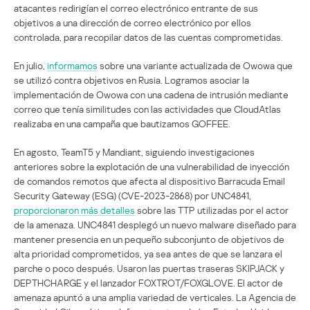
atacantes redirigían el correo electrónico entrante de sus
objetivos a una dirección de correo electrónico por ellos
controlada, para recopilar datos de las cuentas comprometidas.
En julio,
informamos
sobre una variante actualizada de Owowa que
se utilizó contra objetivos en Rusia. Logramos asociar la
implementación de Owowa con una cadena de intrusión mediante
correo que tenía similitudes con las actividades que CloudAtlas
realizaba en una campaña que bautizamos GOFFEE.
En agosto, TeamT5 y Mandiant, siguiendo investigaciones
anteriores sobre la explotación de una vulnerabilidad de inyección
de comandos remotos que afecta al dispositivo Barracuda Email
Security Gateway (ESG) (CVE-2023-2868) por UNC4841,
proporcionaron más detalles
sobre las TTP utilizadas por el actor
de la amenaza. UNC4841 desplegó un nuevo malware diseñado para
mantener presencia en un pequeño subconjunto de objetivos de
alta prioridad comprometidos, ya sea antes de que se lanzara el
parche o poco después. Usaron las puertas traseras SKIPJACK y
DEPTHCHARGE y el lanzador FOXTROT/FOXGLOVE. El actor de
amenaza apuntó a una amplia variedad de verticales. La Agencia de