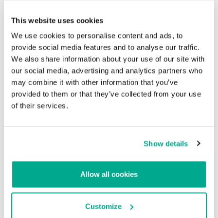
Planet
This website uses cookies
Security Researchers Cry Foul Over Conviction Of AT&T iPad
Hacker
Forbes
We use cookies to personalise content and ads, to
provide social media features and to analyse our traffic.
We also share information about your use of our site with
La condena del hacker de AT&T abre una
our social media, advertising and analytics partners who
discusión sobre la definición de intrusión
may combine it with other information that you’ve
informática
provided to them or that they’ve collected from your use
of their services.
Su dirección de correo electrónico no será publicada.
Los
campos obligatorios están marcados con
*
Show details
Allow all cookies
Nombre
*
Correo electrónico
*
Customize