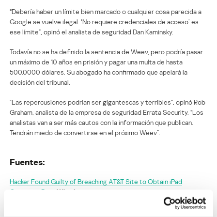
“Debería haber un límite bien marcado o cualquier cosa parecida a
Google se vuelve ilegal. ‘No requiere credenciales de acceso’ es
ese límite”, opinó el analista de seguridad Dan Kaminsky.
Todavía no se ha definido la sentencia de Weev, pero podría pasar
un máximo de 10 años en prisión y pagar una multa de hasta
500.0000 dólares. Su abogado ha confirmado que apelará la
decisión del tribunal.
“Las repercusiones podrían ser gigantescas y terribles”, opinó Rob
Graham, analista de la empresa de seguridad Errata Security. “Los
analistas van a ser más cautos con la información que publican.
Tendrán miedo de convertirse en el próximo Weev”.
Fuentes:
Hacker Found Guilty of Breaching AT&T Site to Obtain iPad
Customer Data
Wired
Hacker Found Guilty for Exposing iPad Security Flaw
eSecurity