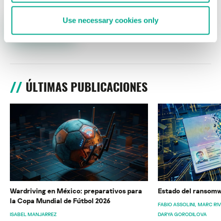
Use necessary cookies only
ÚLTIMAS PUBLICACIONES
Wardriving en México: preparativos para
Estado del ransomw
la Copa Mundial de Fútbol 2026
FABIO ASSOLINI
MARC RI
ISABEL MANJARREZ
DARYA GORODILOVA