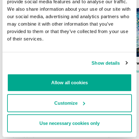
provide social media features and to analyse our traffic.
We also share information about your use of our site with
our social media, advertising and analytics partners who
may combine it with other information that you’ve
provided to them or that they’ve collected from your use
of their services.
Show details
Wardriving en México: preparativos para
Estado del ransomw
la Copa Mundial de Fútbol 2026
FABIO ASSOLINI
MARC RI
ISABEL MANJARREZ
DARYA GORODILOVA
Allow all cookies
Customize
INFORMES
Use necessary cookies only
BlindEagle vuela alto en LATAM
Kaspersky proporciona información sobre la actividad y los TTPs