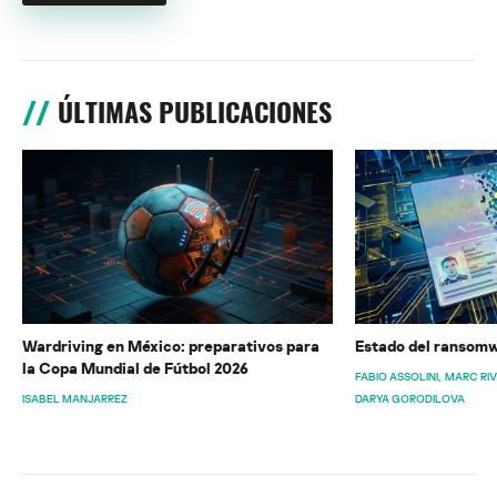
ÚLTIMAS PUBLICACIONES
Wardriving en México: preparativos para
Estado del ransomw
la Copa Mundial de Fútbol 2026
FABIO ASSOLINI
MARC RI
ISABEL MANJARREZ
DARYA GORODILOVA