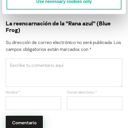
Use necessary cookies only
a los buzones de los usuarios.
La reencarnación de la “Rana azul” (Blue
Frog)
Su dirección de correo electrónico no será publicada.
Los
campos obligatorios están marcados con
*
Nombre
*
Correo electrónico
*