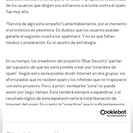
de los usuarios que dirigen sus esfuerzos a la lucha contra el spam,
fue muy alta.
?Servirá de algo este empeño? Lamentablemente, por el momento
el pronóstico es pesimista. Es dudoso que los usuarios puedan
ganarle el segundo round a los spammers. Y no es que falten
medios o preparación. Es un asunto de estrategia.
En su tiempo, los creadores del proyecto “Blue Security” partían
del supuesto de que les sería posible crear una “zona libre de
spam”. Según esto sería posible dividir Internet en dos grupos: los
afortunados que no reciben spam y los infelices que no tropezaron
con este proyecto. Pero, a priori, semejante “zona” no puede
existir por largo tiempo. Ésta tenderá siempre a expandirse, y el
resultado lógico de esta expansión sería la total liberación de
Internet del spam. En cuanto la “zona libre” sea lo suficientemente
grande como para afectar los intereses comerciales de los
spammers, éstos empezarán a contraatacar. Blue Security no pudo
resistir el contraataque.