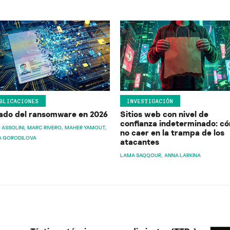
BLICACIONES
INVESTIGACIÓN
ado del ransomware en 2026
Sitios web con nivel de
confianza indeterminado: c
 ASSOLINI
MARC RIVERO
MAHER YAMOUT
no caer en la trampa de los
A GORODILOVA
atacantes
LAMA SAQQOUR
ANNA LARKINA