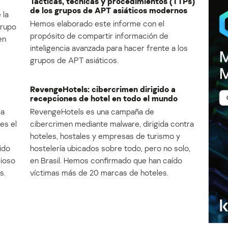
Tácticas, técnicas y procedimientos (TTPs)
de los grupos de APT asiáticos modernos
 la
Hemos elaborado este informe con el
Grupo
propósito de compartir información de
en
inteligencia avanzada para hacer frente a los
grupos de APT asiáticos.
RevengeHotels: cibercrimen dirigido a
recepciones de hotel en todo el mundo
la
RevengeHotels es una campaña de
es el
cibercrimen mediante malware, dirigida contra
e
hoteles, hostales y empresas de turismo y
ido
hostelería ubicados sobre todo, pero no solo,
cioso
en Brasil. Hemos confirmado que han caído
s.
víctimas más de 20 marcas de hoteles.