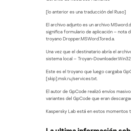
[lo anterior es una traducción del Ruso]
El archivo adjunto es un archivo MSword.d
significa formulario de aplicación – nota 
troyano Dropper.MSWord.Tored.a.
Una vez que el destinatario abría el archi
sistema local – Troyan-Downloader.Win32.
Este es el troyano que luego cargaba Gp
[skip].msk.ru/services.txt.
El autor de GpCode realizó envíos masivos
variantes del GpCode que eran descarga
Kaspersky Lab está en estos momentos tra
La ultima información so