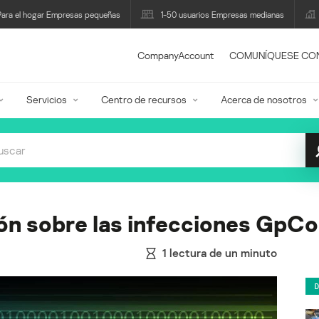
Para el hogar Empresas pequeñas
1-50 usuarios Empresas medianas
CompanyAccount
COMUNÍQUESE CO
Servicios
Centro de recursos
Acerca de nosotros
ión sobre las infecciones GpC
1
lectura de un minuto