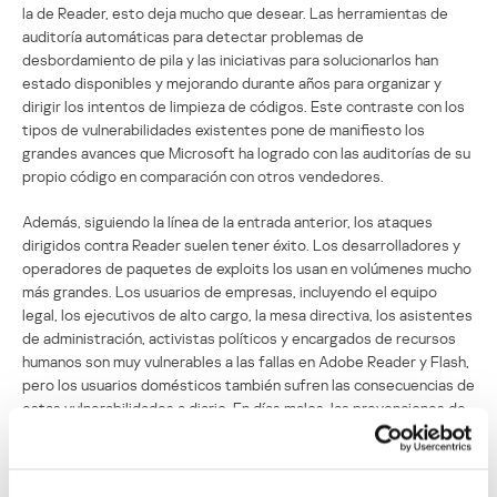
la de Reader, esto deja mucho que desear. Las herramientas de
auditoría automáticas para detectar problemas de
desbordamiento de pila y las iniciativas para solucionarlos han
estado disponibles y mejorando durante años para organizar y
dirigir los intentos de limpieza de códigos. Este contraste con los
tipos de vulnerabilidades existentes pone de manifiesto los
grandes avances que Microsoft ha logrado con las auditorías de su
propio código en comparación con otros vendedores.
Además, siguiendo la línea de la entrada anterior, los ataques
dirigidos contra Reader suelen tener éxito. Los desarrolladores y
operadores de paquetes de exploits los usan en volúmenes mucho
más grandes. Los usuarios de empresas, incluyendo el equipo
legal, los ejecutivos de alto cargo, la mesa directiva, los asistentes
de administración, activistas políticos y encargados de recursos
humanos son muy vulnerables a las fallas en Adobe Reader y Flash,
pero los usuarios domésticos también sufren las consecuencias de
estas vulnerabilidades a diario. En días malos, las prevenciones de
explotación de Adobe ocurren cientos de miles de veces debido a
la implementación y distribución de Blackhole Exploit Pack, Phoenix
Exploit Pack y a los conocimientos de los cibercriminales sobre