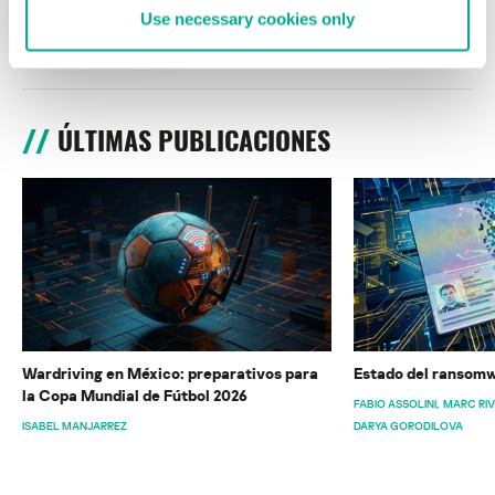
Use necessary cookies only
ÚLTIMAS PUBLICACIONES
Wardriving en México: preparativos para
Estado del ransomw
la Copa Mundial de Fútbol 2026
FABIO ASSOLINI
MARC RI
ISABEL MANJARREZ
DARYA GORODILOVA