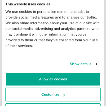
técnicas maliciosas de posicionamiento en buscadores y
This website uses cookies
publicidades infectadas. ¡Instala los parches de Adobe lo antes
posible!
We use cookies to personalise content and ads, to
provide social media features and to analyse our traffic.
We also share information about your use of our site with
Lanzamiento de parches de Adobe,
our social media, advertising and analytics partners who
Septiembre 2011
may combine it with other information that you’ve
provided to them or that they’ve collected from your use
Su dirección de correo electrónico no será publicada.
Los
of their services.
campos obligatorios están marcados con
*
Show details
Allow all cookies
Nombre
*
Correo electrónico
*
Customize