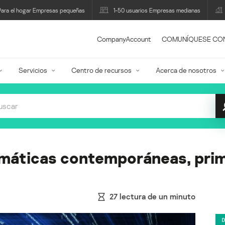
Para el hogar Empresas pequeñas
1-50 usuarios Empresas medianas
CompanyAccount
COMUNÍQUESE CO
Servicios
Centro de recursos
Acerca de nosotros
máticas contemporáneas, prim
27
lectura de un minuto