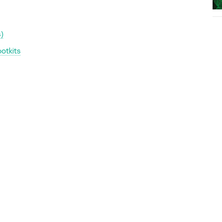
s)
otkits