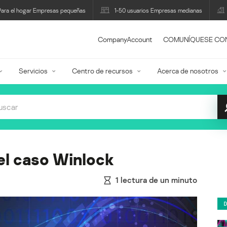
Para el hogar Empresas pequeñas
1-50 usuarios Empresas medianas
CompanyAccount
COMUNÍQUESE CO
Servicios
Centro de recursos
Acerca de nosotros
del caso Winlock
1
lectura de un minuto