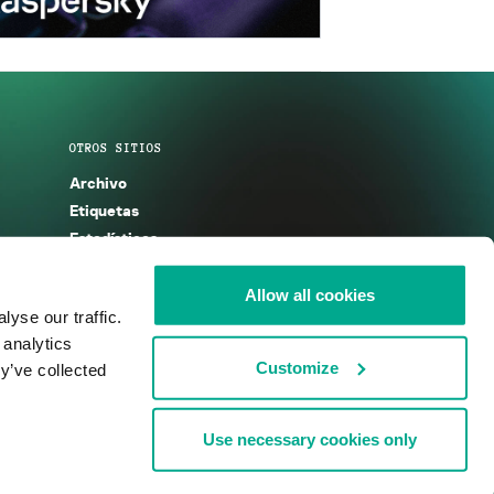
OTROS SITIOS
Archivo
Etiquetas
Estadísticas
Enciclopedia
Descripciones
Allow all cookies
yse our traffic.
g
KSB 2025
 analytics
Customize
y’ve collected
Use necessary cookies only
nos de uso
Acuerdo de licencia
Cookies