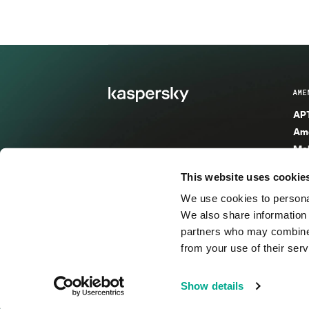
AME
APT
Ame
Mal
Mal
This website uses cookie
Ent
We use cookies to personal
Ame
We also share information 
Ame
partners who may combine i
Spa
from your use of their serv
© 2026 AO Kaspersky Lab. Todos los derechos reservad
Show details