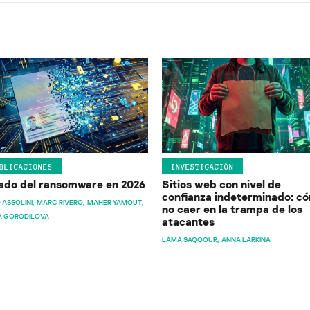
BLICACIONES
INVESTIGACIÓN
ado del ransomware en 2026
Sitios web con nivel de
confianza indeterminado: c
 ASSOLINI
MARC RIVERO
MAHER YAMOUT
no caer en la trampa de los
A GORODILOVA
atacantes
LAMA SAQQOUR
ANNA LARKINA