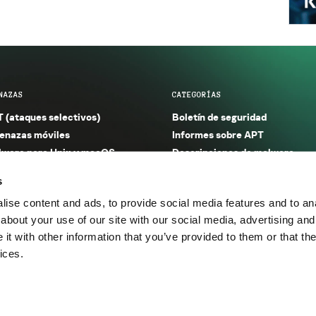
NAZAS
CATEGORÍAS
 (ataques selectivos)
Boletín de seguridad
nazas móviles
Informes sobre APT
ware para Unix y macOS
Descripciones de malware
ware para Windows
Investigación
s
orno seguro (IoT)
Informes sobre malware
ise content and ads, to provide social media features and to anal
nazas financieras
Informes sobre spam y phishin
about your use of our site with our social media, advertising and
nazas industriales
Publicaciones
t with other information that you’ve provided to them or that the
m y phishing
Incidentes
ices.
os.
Política de privacidad
Térmi