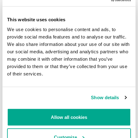
This website uses cookies
We use cookies to personalise content and ads, to
provide social media features and to analyse our traffic.
We also share information about your use of our site with
our social media, advertising and analytics partners who
may combine it with other information that you’ve
provided to them or that they’ve collected from your use
of their services.
Entonces, lo que tenemos aquí es una operación de regadera
activa que está implementando un exploit de flash relativamente
nuevo y abusando los certificados digitales que se robaron como
parte de las
operaciones de ataque de Winnti
dirigidas a los
Show details
desarrolladores y publicadores de juegos.
md5 relacionados:
Allow all cookies
BD9FD3E199C3DAB16CF8C9134E06FE12
215CEC7261D70A5913E79CD11EBC9ECC
12181311E049EB9F1B909EABFDB55427
Customize