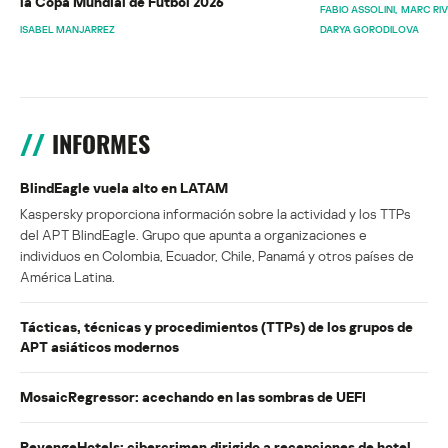
la Copa Mundial de Fútbol 2026
FABIO ASSOLINI
MARC RI
ISABEL MANJARREZ
DARYA GORODILOVA
INFORMES
BlindEagle vuela alto en LATAM
Kaspersky proporciona información sobre la actividad y los TTPs
del APT BlindEagle. Grupo que apunta a organizaciones e
individuos en Colombia, Ecuador, Chile, Panamá y otros países de
América Latina.
Tácticas, técnicas y procedimientos (TTPs) de los grupos de
APT asiáticos modernos
MosaicRegressor: acechando en las sombras de UEFI
RevengeHotels: cibercrimen dirigido a recepciones de hotel