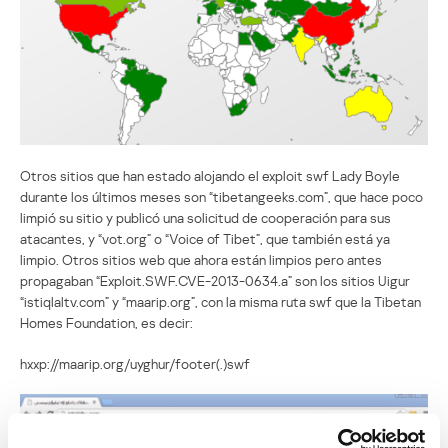
Otros sitios que han estado alojando el exploit swf Lady Boyle
durante los últimos meses son “tibetangeeks.com”, que hace poco
limpió su sitio y publicó una solicitud de cooperación para sus
atacantes, y “vot.org” o “Voice of Tibet”, que también está ya
limpio. Otros sitios web que ahora están limpios pero antes
propagaban “Exploit.SWF.CVE-2013-0634.a” son los sitios Uigur
“istiqlaltv.com” y “maarip.org”, con la misma ruta swf que la Tibetan
Homes Foundation, es decir:
hxxp://maarip.org/uyghur/footer(.)swf