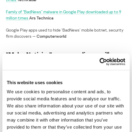
Family of “BadNews” malware in Google Play downloaded up to 9
million times
Ars Technica
Google Play apps used to hide ‘BadNews’ mobile botnet, security
firm discovers —
Computerworld
“Malas Noticias” pone en peligro a millones
de usuarios de Google Play
Su dirección de correo electrónico no será publicada.
Los
campos obligatorios están marcados con
*
This website uses cookies
We use cookies to personalise content and ads, to
provide social media features and to analyse our traffic.
We also share information about your use of our site with
our social media, advertising and analytics partners who
may combine it with other information that you’ve
Nombre
*
Correo electrónico
*
provided to them or that they’ve collected from your use