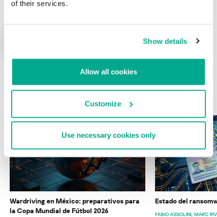
of their services.
Show details
Allow all cookies
ÚLTIMAS PUBLICACIONES
Customize
Use necessary cookies only
Wardriving en México: preparativos para
Estado del ransomw
la Copa Mundial de Fútbol 2026
FABIO ASSOLINI
MARC RI