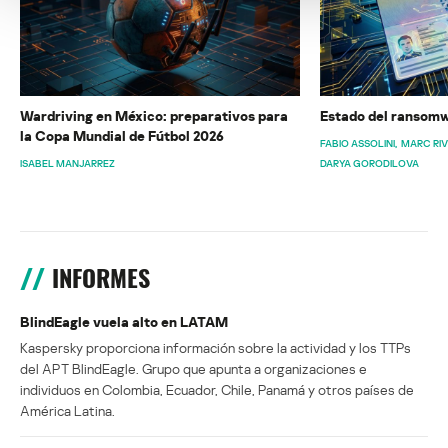
Wardriving en México: preparativos para
Estado del ransomw
la Copa Mundial de Fútbol 2026
FABIO ASSOLINI
MARC RI
ISABEL MANJARREZ
DARYA GORODILOVA
INFORMES
BlindEagle vuela alto en LATAM
Kaspersky proporciona información sobre la actividad y los TTPs
del APT BlindEagle. Grupo que apunta a organizaciones e
individuos en Colombia, Ecuador, Chile, Panamá y otros países de
América Latina.