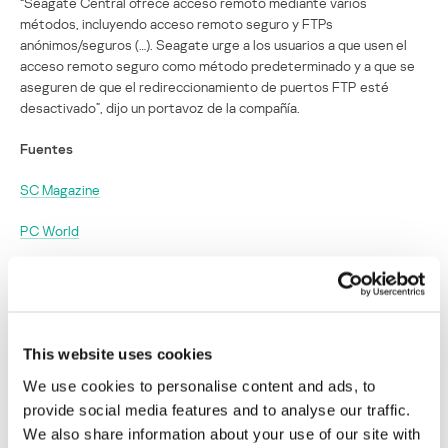
“Seagate Central ofrece acceso remoto mediante varios
métodos, incluyendo acceso remoto seguro y FTPs
anónimos/seguros (…). Seagate urge a los usuarios a que usen el
acceso remoto seguro como método predeterminado y a que se
aseguren de que el redireccionamiento de puertos FTP esté
desactivado”, dijo un portavoz de la compañía.
Fuentes
SC Magazine
PC World
The Register
Malware que extrae monedas criptográficas
se instala en Seagate Central
This website uses cookies
We use cookies to personalise content and ads, to
Su dirección de correo electrónico no será publicada.
Los
provide social media features and to analyse our traffic.
campos obligatorios están marcados con
*
We also share information about your use of our site with