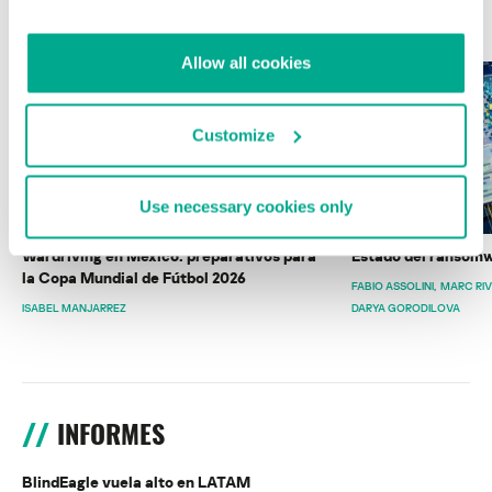
ÚLTIMAS PUBLICACIONES
Allow all cookies
Customize
Use necessary cookies only
Wardriving en México: preparativos para
Estado del ransomw
la Copa Mundial de Fútbol 2026
FABIO ASSOLINI
MARC RI
ISABEL MANJARREZ
DARYA GORODILOVA
INFORMES
BlindEagle vuela alto en LATAM