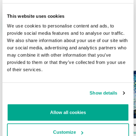
This website uses cookies
We use cookies to personalise content and ads, to
provide social media features and to analyse our traffic.
We also share information about your use of our site with
our social media, advertising and analytics partners who
may combine it with other information that you’ve
ÚLTIMAS PUBLICACIONES
provided to them or that they’ve collected from your use
of their services.
Show details
Allow all cookies
Wardriving en México: preparativos para
Estado del ransomw
la Copa Mundial de Fútbol 2026
Customize
FABIO ASSOLINI
MARC RI