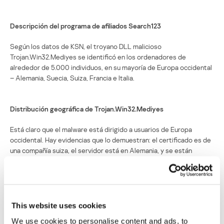
Descripción del programa de afiliados Search123
Según los datos de KSN, el troyano DLL malicioso
Trojan.Win32.Mediyes se identificó en los ordenadores de
alrededor de 5.000 individuos, en su mayoría de Europa occidental
– Alemania, Suecia, Suiza, Francia e Italia.
Distribución geográfica de Trojan.Win32.Mediyes
Está claro que el malware está dirigido a usuarios de Europa
occidental. Hay evidencias que lo demuestran: el certificado es de
una compañía suiza, el servidor está en Alemania, y se están
interceptando sólo las solicitudes que se hicieron en los
principales motores de búsqueda internacionales.
Hemos informado a VeriSign sobre la amenaza y le hemos pedido
que revoque los certificados comprometidos.
This website uses cookies
We use cookies to personalise content and ads, to
Mediyes – El dropper con una firma digital