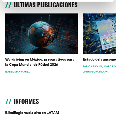
ÚLTIMAS PUBLICACIONES
Wardriving en México: preparativos para
Estado del ransomw
la Copa Mundial de Fútbol 2026
FABIO ASSOLINI
MARC RI
ISABEL MANJARREZ
DARYA GORODILOVA
INFORMES
BlindEagle vuela alto en LATAM