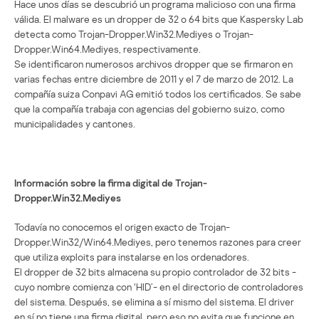
Hace unos días se descubrió un programa malicioso con una firma
válida. El malware es un dropper de 32 o 64 bits que Kaspersky Lab
detecta como Trojan-Dropper.Win32.Mediyes o Trojan-
Dropper.Win64.Mediyes, respectivamente.
Se identificaron numerosos archivos dropper que se firmaron en
varias fechas entre diciembre de 2011 y el 7 de marzo de 2012. La
compañía suiza Conpavi AG emitió todos los certificados. Se sabe
que la compañía trabaja con agencias del gobierno suizo, como
municipalidades y cantones.
Información sobre la firma digital de Trojan-
Dropper.Win32.Mediyes
Todavía no conocemos el origen exacto de Trojan-
Dropper.Win32/Win64.Mediyes, pero tenemos razones para creer
que utiliza exploits para instalarse en los ordenadores.
El dropper de 32 bits almacena su propio controlador de 32 bits -
cuyo nombre comienza con ‘HID’- en el directorio de controladores
del sistema. Después, se elimina a sí mismo del sistema. El driver
en sí no tiene una firma digital, pero eso no evita que funcione en