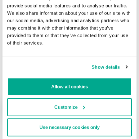
válida
provide social media features and to analyse our traffic.
We also share information about your use of our site with
Su dirección de correo electrónico no será publicada.
Los
our social media, advertising and analytics partners who
campos obligatorios están marcados con
*
may combine it with other information that you’ve
provided to them or that they’ve collected from your use
of their services.
Show details
Nombre
*
Correo electrónico
*
Allow all cookies
Customize
Use necessary cookies only