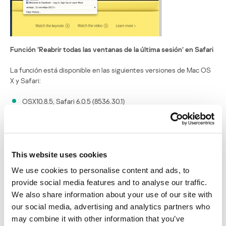
Función ‘Reabrir todas las ventanas de la última sesión’ en Safari
La función está disponible en las siguientes versiones de Mac OS
X y Safari:
OSX10.8.5, Safari 6.0.5 (8536.30.1)
OSX10.7.5, Safari 6.0.5 (7536.30.1)
Puedes imaginar lo que pasaría si los cibercriminales o un programa
malicioso tuviesen acceso al archivo LastSession.plist en un
This website uses cookies
sistema en el que el usuario ingresa a Facebook, Twitter, LinkedIn o
su cuenta bancaria de Internet.
We use cookies to personalise content and ads, to
Almacenar información confidencial sin codificarla y permitir el
provide social media features and to analyse our traffic.
acceso a ella sin restricciones es una gran falla de seguridad que
We also share information about your use of our site with
ofrece a los usuarios maliciosos la oportunidad de robar datos a
our social media, advertising and analytics partners who
los usuarios haciendo un esfuerzo mínimo.
may combine it with other information that you’ve
Hemos informado a Apple sobre el problema.