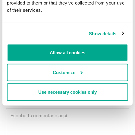
provided to them or that they’ve collected from your use
of their services.
Por ahora no podemos confirmar si existe algún código malicioso
que esté tratando de aprovechar esta vulnerabilidad, pero
estamos seguros de que no tardará en aparecer.
Show details
VULNERABILIDADES Y EXPLOITS
APPLE MACOS
SAFARI
Allow all cookies
NAVEGADORES WEB
Customize
Vulnerabilidad en Safari
Su dirección de correo electrónico no será publicada.
Los
Use necessary cookies only
campos obligatorios están marcados con
*