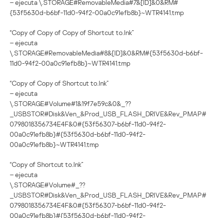
– ejecuta \.STORAGE#RemovableMedia#7&[ID]&0&RM#
{53f5630d-b6bf-11d0-94f2-00a0c91efb8b}~WTR4141.tmp
“Copy of Copy of Copy of Shortcut to.lnk”
– ejecuta
\.STORAGE#RemovableMedia#8&[ID]&0&RM#{53f5630d-b6bf-
11d0-94f2-00a0c91efb8b}~WTR4141.tmp
“Copy of Copy of Shortcut to.lnk”
– ejecuta
\.STORAGE#Volume#1&19f7e59c&0&_??
_USBSTOR#Disk&Ven_&Prod_USB_FLASH_DRIVE&Rev_PMAP#
0798018356734E4F&0#{53f56307-b6bf-11d0-94f2-
00a0c91efb8b}#{53f5630d-b6bf-11d0-94f2-
00a0c91efb8b}~WTR4141.tmp
“Copy of Shortcut to.lnk”
– ejecuta
\.STORAGE#Volume#_??
_USBSTOR#Disk&Ven_&Prod_USB_FLASH_DRIVE&Rev_PMAP#
0798018356734E4F&0#{53f56307-b6bf-11d0-94f2-
00a0c91efb8b}#{53f5630d-b6bf-11d0-94f2-