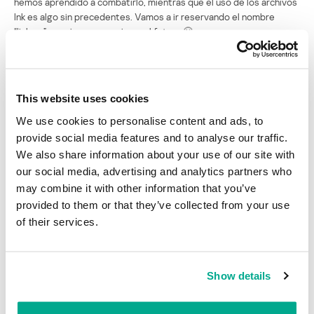
hemos aprendido a combatirlo, mientras que el uso de los archivos
Ink es algo sin precedentes. Vamos a ir reservando el nombre
“linkrun” por si es necesario en el futuro 🙂
Por ahora no hemos llegado a ninguna conclusión: tal vez esta es
una verdadera, hasta ahora desconocida, vulnerabilidad de
Windows, o quizás sólo es la última “característica” del sistema. Se
This website uses cookies
ha informado a Microsoft sobre el problema, así que esperamos
determinar con exactitud cuál es la situación en un par de días.
We use cookies to personalise content and ads, to
provide social media features and to analyse our traffic.
Por ahora hemos llegado al final del primer episodio. Los
We also share information about your use of our site with
siguientes episodios revelarán más características del malware, y
our social media, advertising and analytics partners who
explicarán la razón del título de la entrada. Una pista: no es porque
may combine it with other information that you’ve
estemos haciendo jardinería en nuestro tiempo libre 🙂
provided to them or that they’ve collected from your use
Continuará…
of their services.
Mirtos y guayabas, Episodio 1
Show details
Su dirección de correo electrónico no será publicada.
Los
campos obligatorios están marcados con
*