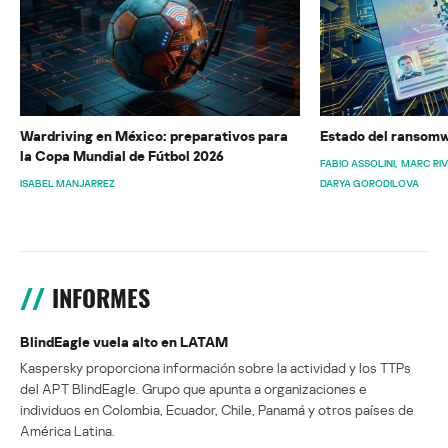
Wardriving en México: preparativos para
Estado del ransomw
la Copa Mundial de Fútbol 2026
FABIO ASSOLINI
MARC RI
ISABEL MANJARREZ
DARYA GORODILOVA
INFORMES
BlindEagle vuela alto en LATAM
Kaspersky proporciona información sobre la actividad y los TTPs
del APT BlindEagle. Grupo que apunta a organizaciones e
individuos en Colombia, Ecuador, Chile, Panamá y otros países de
América Latina.