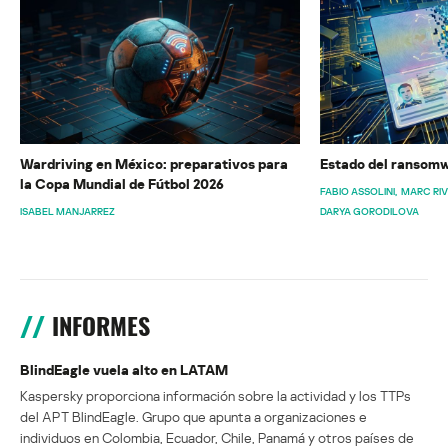
Wardriving en México: preparativos para
Estado del ransomw
la Copa Mundial de Fútbol 2026
FABIO ASSOLINI
MARC RI
ISABEL MANJARREZ
DARYA GORODILOVA
INFORMES
BlindEagle vuela alto en LATAM
Kaspersky proporciona información sobre la actividad y los TTPs
del APT BlindEagle. Grupo que apunta a organizaciones e
individuos en Colombia, Ecuador, Chile, Panamá y otros países de