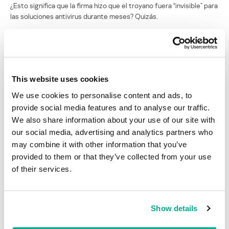
¿Esto significa que la firma hizo que el troyano fuera “invisible” para
las soluciones antivirus durante meses? Quizás.
Todo indica que alguien que tiene el poder de validar archivos en
Realtek certificó este troyano.
Todavía no nos hemos comunicado con Realtek para informarles
This website uses cookies
sobre esta teoría. Tenemos entendido que VBA se comunicó con
ellos y todavía no han recibido una respuesta. Lo que podemos
We use cookies to personalise content and ads, to
hacer, y ya hemos hecho, es utilizar KSN para asegurarnos de que
provide social media features and to analyse our traffic.
nuestros productos bloqueen esta firma digital.
We also share information about your use of our site with
our social media, advertising and analytics partners who
¿Es este troyano una amenaza grave? ¿Cuánto se ha expandido?
Las respuestas a estas preguntas nos pueden ayudar a llegar a la
may combine it with other information that you’ve
raíz del problema.
provided to them or that they’ve collected from your use
of their services.
Continuará…
Mirtos y guayabas, Episodio 2
Show details
Su dirección de correo electrónico no será publicada.
Los