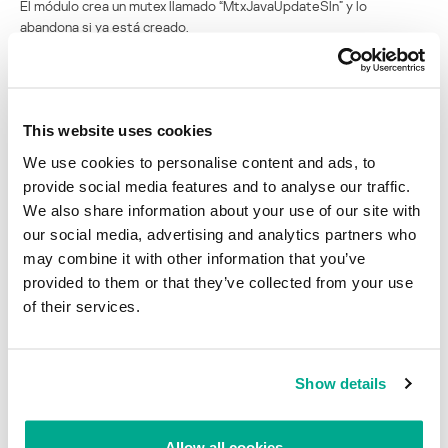
El módulo crea un mutex llamado “MtxJavaUpdateSln” y lo
abandona si ya está creado.
Posteriormente, duerme por 79 segundos y después crea uno de
los siguientes valores de registro que se cargarán
automáticamente al arrancar el equipo:
This website uses cookies
[HKEY_LOCAL_MACHINESOFTWAREMicrosoftWindowsCurrentV
We use cookies to personalise content and ads, to
ersionRun]
provide social media features and to analyse our traffic.
JavaUpdateSln=
%full path to own executable%
We also share information about your use of our site with
our social media, advertising and analytics partners who
[HKEY_CURRENT_USERSOFTWAREMicrosoftWindowsCurrentVer
sionRun]
may combine it with other information that you’ve
JavaUpdateSln=
%full path to own executable%
provided to them or that they’ve collected from your use
of their services.
A continuación, tras una pausa de 49 segundos, ingresa en un bucle
infinito buscando conectarse a Internet. Cada 67 segundos envía
una petición HTTP POST a los siguientes sitios:
Show details
www.microsoft.com
update.microsoft.com
Allow all cookies