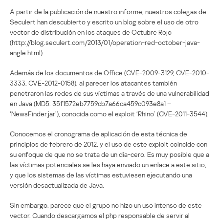
A partir de la publicación de nuestro informe, nuestros colegas de
Seculert han descubierto y escrito un blog sobre el uso de otro
vector de distribución en los ataques de Octubre Rojo
(http://blog.seculert.com/2013/01/operation-red-october-java-
angle.html).
Además de los documentos de Office (CVE-2009-3129, CVE-2010-
3333, CVE-2012-0158), al parecer los atacantes también
penetraron las redes de sus víctimas a través de una vulnerabilidad
en Java (MD5: 35f1572eb7759cb7a66ca459c093e8a1 –
‘NewsFinder.jar’), conocida como el exploit ‘Rhino’ (CVE-2011-3544).
Conocemos el cronograma de aplicación de esta técnica de
principios de febrero de 2012, y el uso de este exploit coincide con
su enfoque de que no se trata de un día-cero. Es muy posible que a
las víctimas potenciales se les haya enviado un enlace a este sitio,
y que los sistemas de las víctimas estuviesen ejecutando una
versión desactualizada de Java.
Sin embargo, parece que el grupo no hizo un uso intenso de este
vector. Cuando descargamos el php responsable de servir al