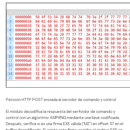
1
00000000
50
4f
53
54
20
68
74
74
70
3a
2f
2f
77
77
77
2
00000010
64
61
69
6c
79
69
6e
66
6f
6e
65
77
73
2e
6e
3
00000020
74
3a
38
30
2f
72
65
70
6f
72
74
64
61
74
61
4
00000030
2e
70
68
70
20
48
54
54
50
2f
31
2e
30
0d
0a
5
00000040
6f
73
74
3a
20
77
77
77
2e
64
61
69
6c
79
69
6
00000050
66
6f
6e
65
77
73
2e
6e
65
74
3a
38
30
0d
0a
7
00000060
6f
6e
74
65
6e
74
2d
6c
65
6e
67
74
68
3a
20
8
00000070
32
0d
0a
43
6f
6e
74
65
6e
74
2d
54
79
70
65
9
00000080
20
61
70
70
6c
69
63
61
74
69
6f
6e
2f
78
2d
10
00000090
77
77
2d
66
6f
72
6d
2d
75
72
6c
65
6e
63
6f
11
000000a0
65
64
0d
0a
0d
0a
69
64
3d
41
41
41
39
33
39
12
000000b0
37
35
32
39
35
33
31
32
35
30
35
31
34
30
32
13
000000c0
31
30
30
36
43
43
43
39
33
33
30
30
39
42
42
14
000000d0
31
36
35
34
31
35
31
33
26
41
3d
31
26
42
3d
15
000000e0
26
43
3d
32
Petición HTTP POST enviada al servidor de comando y control
El módulo decodifica la respuesta del ser4vidor de comando y
control con un algoritmo AMPRNG mediante una llave codificada.
Después, verifica si es una firma EXE válida (“MZ”) en offset 37 en el
buffer decodificado. Si existe esta firma, escribe el archivo EXE en