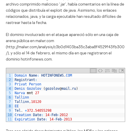
archivo comprimido malicioso ‘.jar’, había comentarios en la línea de
códigos que distribuía el exploit de java. Asimismo, los enlaces
relacionados, java, y la carga ejecutable han resultado difíciles de
rastrear hasta la fecha.
El dominio involucrado en el ataque apareció sólo en una caja de
arena pública en malwr.com
(http://malwr.com/analysis/c3b0d1403ba35c3aba8f4529f43fb300
/), y sólo el 14 de febrero, el mismo día en que registraron el
dominio hotinfonews.com.
1
Domain 
Name
:
HOTINFONEWS
.
COM
2
Registrant
:
3
Privat 
Person
4
Denis 
Gozolov
(
gozolov
@
mail
.
ru
)
5
Narva 
mnt
27
6
Tallinn
7
Tallinn
,
10120
8
EE
9
Tel
.
+
372.54055298
10
Creation 
Date
:
14
-
Feb
-
2012
11
Expiration 
Date
:
14
-
Feb
-
2013
Tras ese rápido descubrimiento público, los MD5s y los enlaces