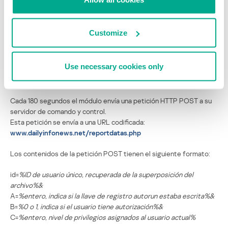
www.google.com
Una vez que se establece una conexión válida con Internet,
Customize
continúa con su bucle principal.
Use necessary cookies only
Bucle de conexión al servidor de comando y
control
Cada 180 segundos el módulo envía una petición HTTP POST a su
servidor de comando y control.
Esta petición se envía a una URL codificada:
www.dailyinfonews.net/reportdatas.php
Los contenidos de la petición POST tienen el siguiente formato:
id=
%ID de usuario único, recuperada de la superposición del
archivo%&
A=
%entero, indica si la llave de registro autorun estaba escrita%&
B=
%0 o 1, indica si el usuario tiene autorización%&
C=
%entero, nivel de privilegios asignados al usuario actual%