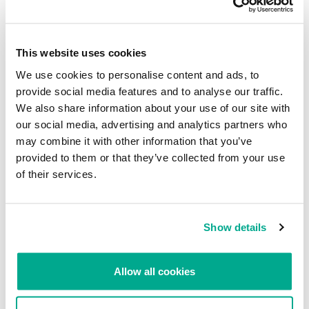
Otras situaciones
This website uses cookies
A veces podemos encontrarnos en camino a una reunión en un país
extraño con la sospecha de que algo no anda bien. Nuestros
We use cookies to personalise content and ads, to
consejos para esta situación:
provide social media features and to analyse our traffic.
We also share information about your use of our site with
No vayas solo.
our social media, advertising and analytics partners who
No confíes en tu anfitrión para el transporte.
may combine it with other information that you’ve
provided to them or that they’ve collected from your use
Planifica rutas de escape y lugares “seguros”, y ten listos tus
contactos.
of their services.
En algunos casos, la reunión misma podría ser la “trampa”, sólo una
excusa para hacer que dejes tu ordenador en un lugar conocido en
Show details
el hotel o en un guardarropa.
Siempre es una buena idea avisarle a alguien a dónde te diriges y
Allow all cookies
pedirles que reaccionen si no te pones en contacto con ellos en
cierto tiempo. Esto también les alerta a tus adversarios de que
estás listo: un comentario sencillo y casual bastará para ello.