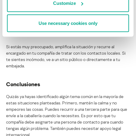
Customize
Otra preocupación es la vigilancia física. Honestamente, si se trata
de profesionales sofisticados, no hay mucho que puedas hacer y
quizás ni lo notes. Pero recuerda: no hagas nada estúpido, no eres
Use necessary cookies only
James Bond. Actuar como si fuera una película sólo puede
empeorar las cosas.
Si estás muy preocupado, amplifica la situación y recurre al
encargado en tu compañía de tratar con los contactos locales. Si
te sientes incómodo, ve a un sitio público o directamente a tu
embajada.
Conclusiones
Quizás ya hayas identificado algún tema común en la mayoría de
estas situaciones planteadas. Primero, mantén la calma y no
empeores las cosas. Puedes recurrir a una tercera parte para que
envíe a la caballería cuando la necesites. Es por esto que tu
compañía debe asignarte una persona de contacto para cuando
tengas algún problema. También puedes necesitar apoyo legal
internacional.