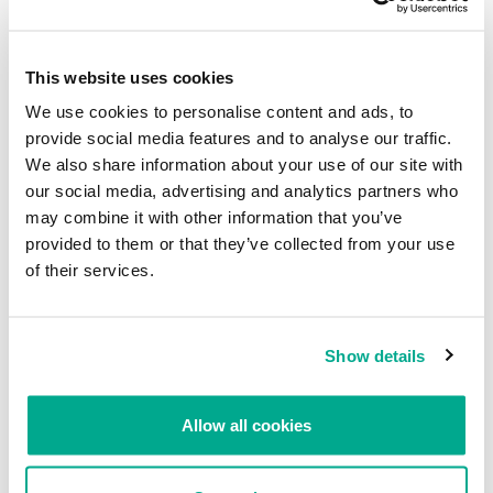
This website uses cookies
We use cookies to personalise content and ads, to
Las páginas de phishing no solo pueden recopilar los
provide social media features and to analyse our traffic.
inicios de sesión y contraseñas, sino también otros
tipos de información que pueden usar para engañar a los
We also share information about your use of our site with
our social media, advertising and analytics partners who
sistemas antifraude
may combine it with other information that you’ve
provided to them or that they’ve collected from your use
Al estudiar los scripts de una de las páginas de phishing, nos dimos
of their services.
cuenta de que, además de los inicios de sesión y contraseñas, los
estafadores recolectan información sobre las direcciones IP y la
ubicación de las víctimas. Con estos datos, los delincuentes
pueden evadir algunos sistemas antifraude, haciéndose pasar por
Show details
el dueño de la cuenta.
Allow all cookies