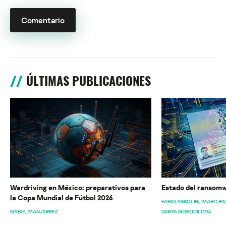
ÚLTIMAS PUBLICACIONES
Wardriving en México: preparativos para
Estado del ransomw
la Copa Mundial de Fútbol 2026
FABIO ASSOLINI
MARC RI
ISABEL MANJARREZ
DARYA GORODILOVA