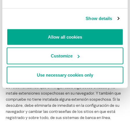
Show details
Los atacantes cuentan con la víctima, picada por la curiosidad, no
entrará en detalles y simplemente dará su consentimiento a la
Allow all cookies
instalación. Como resultado, la extensión adquiere acceso de
lectura a todos los datos en el navegador, lo que puede permitirá a
los defraudadores obtener las contraseñas, inicios de sesión,
Customize
datos de tarjeta de crédito y otra información sensible que
introduzca el usuario. Como si esto fuera poco, más adelante la
extensión puede continuar difundiendo los enlaces en Facebook,
Use necessary cookies only
pero ya en el nombre del usuario y entre sus amigos.
Le recomendamos que en ningún caso siga estos enlaces y no
instale extensiones sospechosas en su navegador. Y también que
compruebe no tiene instalada alguna extensión sospechosa. Si la
descubre, debe eliminarla de inmediato en la configuración de su
navegador y cambiar las contraseñas de los sitios en que está
registrado y sobre todo, de sus sistemas de banca en línea.