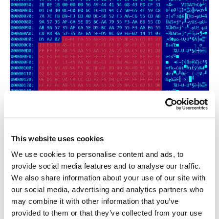
Com base no que foi identificado escrevemos um script para
decriptar o conteúdo dos arquivos PNG.
This website uses cookies
We use cookies to personalise content and ads, to
provide social media features and to analyse our traffic.
We also share information about your use of our site with
our social media, advertising and analytics partners who
may combine it with other information that you’ve
provided to them or that they’ve collected from your use