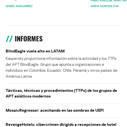
FABIO ASSOLINI
MARC RI
ISABEL MANJARREZ
DARYA GORODILOVA
INFORMES
BlindEagle vuela alto en LATAM
Kaspersky proporciona información sobre la actividad y los TTPs
del APT BlindEagle. Grupo que apunta a organizaciones e
individuos en Colombia, Ecuador, Chile, Panamá y otros países de
América Latina.
Tácticas, técnicas y procedimientos (TTPs) de los grupos de
APT asiáticos modernos
MosaicRegressor: acechando en las sombras de UEFI
RevengeHotels: cibercrimen dirigido a recepciones de hotel