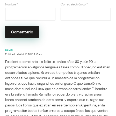
Nombre
*
Correo electrónico
*
DANIEL
Publicado el
Abril 16, 2016. 2:10 am
Excelente cometario; te felicito, en los años 80 y aùn 90 la
programaciòn en algunos lenguajes tales como Clipper, no estaban
desarrollados a pleno; Ya en ese tiempo los trojanos existìan,
entonces tuve que recurrir a un maestro de la programaciòn
Ingeniero, que hacìa enganches en lenguaje C que tambièn yo
manejaba; e incluso Linux que se estaba desarrollando; El hombre
era brasilero llamado Ramallo lo recuerdo bien; y gracias a sus
libros entendì tambien de este tema, y espero que tu sigas sus
pasos. Los libros que existìan en ese tiempo en Argentina, en la
programaciòn todos tenìan errores a excepciòn de los que venìan
en ingles como COBOL, entonces gane y gaste mucho dinero. No