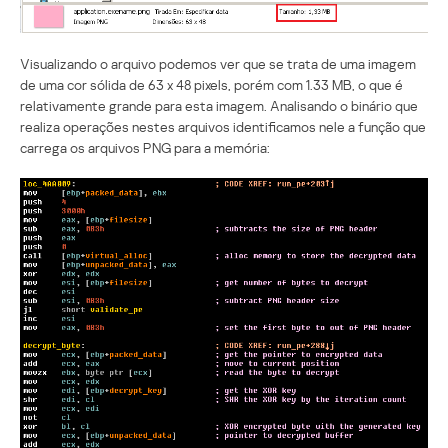
Visualizando o arquivo podemos ver que se trata de uma imagem
de uma cor sólida de 63 x 48 pixels, porém com 1.33 MB, o que é
relativamente grande para esta imagem. Analisando o binário que
realiza operações nestes arquivos identificamos nele a função que
carrega os arquivos PNG para a memória: