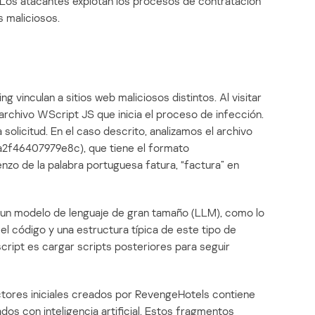
. Los atacantes explotan los procesos de contratación
s maliciosos.
 vinculan a sitios web maliciosos distintos. Al visitar
 archivo WScript JS que inicia el proceso de infección.
olicitud. En el caso descrito, analizamos el archivo
f46407979e8c), que tiene el formato
enzo de la palabra portuguesa fatura, “factura” en
 un modelo de lenguaje de gran tamaño (LLM), como lo
l código y una estructura típica de este tipo de
script es cargar scripts posteriores para seguir
ctores iniciales creados por RevengeHotels contiene
os con inteligencia artificial. Estos fragmentos