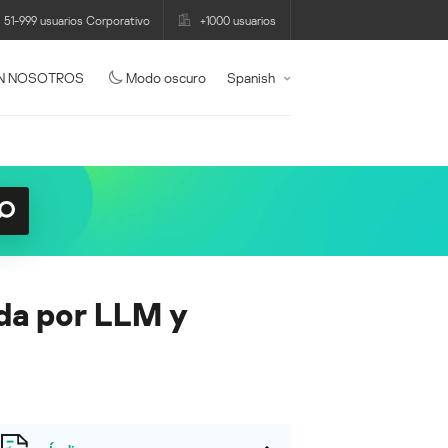
51-999 usuarios Corporativo
+1000 usuarios
N NOSOTROS
Modo oscuro
Spanish
da por LLM y