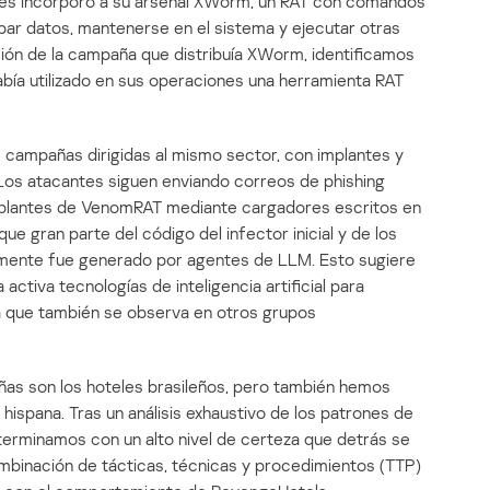
tes incorporó a su arsenal XWorm, un RAT con comandos
obar datos, mantenerse en el sistema y ejecutar otras
ción de la campaña que distribuía XWorm, identificamos
bía utilizado en sus operaciones una herramienta RAT
campañas dirigidas al mismo sector, con implantes y
Los atacantes siguen enviando correos de phishing
mplantes de VenomRAT mediante cargadores escritos en
que gran parte del código del infector inicial y de los
ente fue generado por agentes de LLM. Esto sugiere
ctiva tecnologías de inteligencia artificial para
a que también se observa en otros grupos
ñas son los hoteles brasileños, pero también hemos
ispana. Tras un análisis exhaustivo de los patrones de
terminamos con un alto nivel de certeza que detrás se
binación de tácticas, técnicas y procedimientos (TTP)