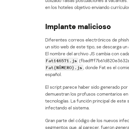
utilizado falsas postulaciones a vacantes
en los hoteles objetivo enviando currículo
Implante malicioso
Diferentes correos electrónicos de phishing
un sitio web de este tipo, se descarga un
El nombre del archivo JS cambia con cada s
(fbadfff7b61d820e3632a2
Fat146571.js
, donde Fat es el comi
Fat{NÚMERO}.js
español.
El script parece haber sido generado por
demuestran los profusos comentarios en e
tecnologías. La función principal de este 
infectando el sistema.
Gran parte del código de los nuevos infe
segmentos que, al parecer, fueron generad