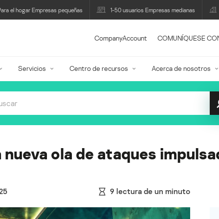
Para el hogar Empresas pequeñas
1-50 usuarios Empresas medianas
CompanyAccount
COMUNÍQUESE CO
Servicios
Centro de recursos
Acerca de nosotros
 nueva ola de ataques impulsa
25
9
lectura de un minuto