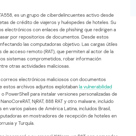
A558, es un grupo de ciberdelincuentes activo desde
jetas de crédito de viajeros y huéspedes de hoteles. Su
s electrónicos con enlaces de phishing que redirigen a
n pasar por repositorios de documentos. Desde estos
infectando las computadoras objetivo. Las cargas útiles
s de acceso remoto (RAT), que permiten al actor de la
los sistemas comprometidos, robar información
ntre otras actividades maliciosas.
ba correos electrónicos maliciosos con documentos
e estos archivos adjuntos explotaban
la vulnerabilidad
o PowerShell para instalar versiones personalizadas de
 NanoCoreRAT, NjRAT, 888 RAT y otro malware, incluido
en varios países de América Latina, incluidos Brasil,
omputadoras en mostradores de recepción de hoteles en
orrusia y Turquía.