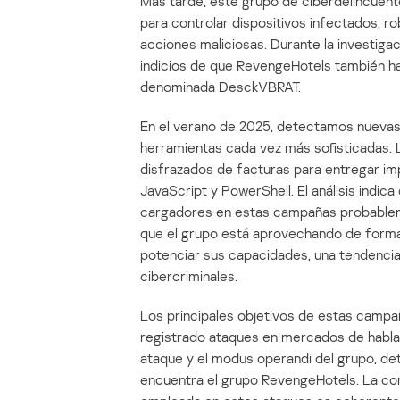
Más tarde, este grupo de ciberdelincuen
para controlar dispositivos infectados, r
acciones maliciosas. Durante la investiga
indicios de que RevengeHotels también ha
denominada DesckVBRAT.
En el verano de 2025, detectamos nuevas 
herramientas cada vez más sofisticadas. 
disfrazados de facturas para entregar i
JavaScript y PowerShell. El análisis indica 
cargadores en estas campañas probablem
que el grupo está aprovechando de forma a
potenciar sus capacidades, una tendenci
cibercriminales.
Los principales objetivos de estas campa
registrado ataques en mercados de habla h
ataque y el modus operandi del grupo, de
encuentra el grupo RevengeHotels. La com