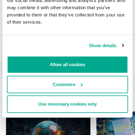
our social media, advertising and analytics partners who
may combine it with other information that you’ve
provided to them or that they’ve collected from your use
of their services.
Nombre
*
Correo electrónico
*
Show details
Allow all cookies
Customize
ÚLTIMAS PUBLICACIONES
Use necessary cookies only