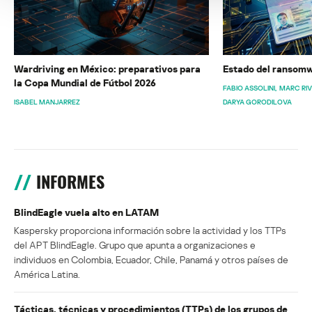
Wardriving en México: preparativos para
Estado del ransomw
la Copa Mundial de Fútbol 2026
FABIO ASSOLINI
MARC RI
ISABEL MANJARREZ
DARYA GORODILOVA
INFORMES
BlindEagle vuela alto en LATAM
Kaspersky proporciona información sobre la actividad y los TTPs
del APT BlindEagle. Grupo que apunta a organizaciones e
individuos en Colombia, Ecuador, Chile, Panamá y otros países de
América Latina.
Tácticas, técnicas y procedimientos (TTPs) de los grupos de