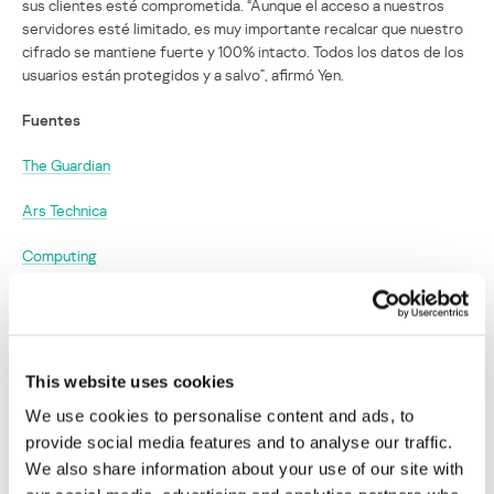
sus clientes esté comprometida. “Aunque el acceso a nuestros
servidores esté limitado, es muy importante recalcar que nuestro
cifrado se mantiene fuerte y 100% intacto. Todos los datos de los
usuarios están protegidos y a salvo”, afirmó Yen.
Fuentes
The Guardian
Ars Technica
Computing
ProtonMail paga para detener a sus
ciberatacantes y recibe una segunda oleada
de agresiones
This website uses cookies
We use cookies to personalise content and ads, to
Su dirección de correo electrónico no será publicada.
Los
provide social media features and to analyse our traffic.
campos obligatorios están marcados con
*
We also share information about your use of our site with