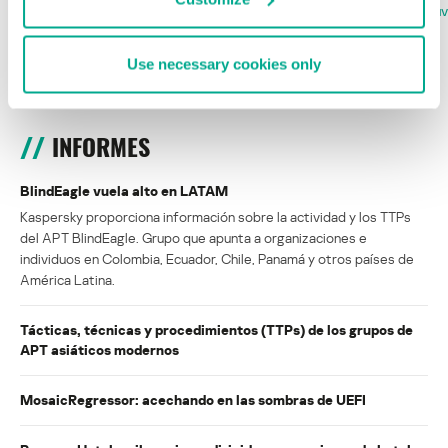
la Copa Mundial de Fútbol 2026
FABIO ASSOLINI
MARC RI
ISABEL MANJARREZ
DARYA GORODILOVA
Use necessary cookies only
INFORMES
BlindEagle vuela alto en LATAM
Kaspersky proporciona información sobre la actividad y los TTPs
del APT BlindEagle. Grupo que apunta a organizaciones e
individuos en Colombia, Ecuador, Chile, Panamá y otros países de
América Latina.
Tácticas, técnicas y procedimientos (TTPs) de los grupos de
APT asiáticos modernos
MosaicRegressor: acechando en las sombras de UEFI