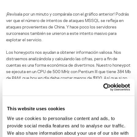
¡Revísala por un minuto y compárala con el gráfico anterior! Podrás
ver que el número de intentos de ataques MSSQL se refleja en
ataques provenientes de China. Y hace poco los servidores
surcoreanos también se unieron a este intento masivo para
explotar el servicio.
Los honeypots nos ayudan a obtener información valiosa. Nos
distraemos analizándola y calculando las cifras, pero a fin de
cuentas es una forma económica de divertirnos. Nuestro honeypot
se ejecuta en un CPU de 500 MHz con Pentium III que tiene 384 Mb
de RAM, que hoy en día debe costar menos de $100. Así que si no
sabes qué hacer con ese ordenador viejo y lento que consideras
inútil, ¡instala un honeypot! 😉
¿Quién querría mi servidor SQL?
This website uses cookies
We use cookies to personalise content and ads, to
Su dirección de correo electrónico no será publicada.
Los
provide social media features and to analyse our traffic.
campos obligatorios están marcados con
*
We also share information about your use of our site with