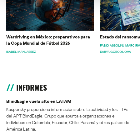
Wardriving en México: preparativos para
Estado del ransomw
la Copa Mundial de Fútbol 2026
FABIO ASSOLINI
MARC RI
ISABEL MANJARREZ
DARYA GORODILOVA
INFORMES
BlindEagle vuela alto en LATAM
Kaspersky proporciona información sobre la actividad y los TTPs
del APT BlindEagle. Grupo que apunta a organizaciones e
individuos en Colombia, Ecuador, Chile, Panamá y otros países de
América Latina.