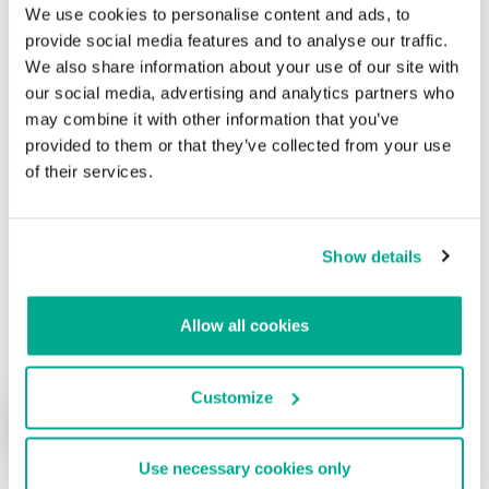
We use cookies to personalise content and ads, to
Reaparece un “secuestrador” similar a
provide social media features and to analyse our traffic.
GpCode
We also share information about your use of our site with
our social media, advertising and analytics partners who
Su dirección de correo electrónico no será publicada.
Los
may combine it with other information that you’ve
campos obligatorios están marcados con
*
provided to them or that they’ve collected from your use
of their services.
Show details
Nombre
*
Correo electrónico
*
Allow all cookies
Customize
Use necessary cookies only