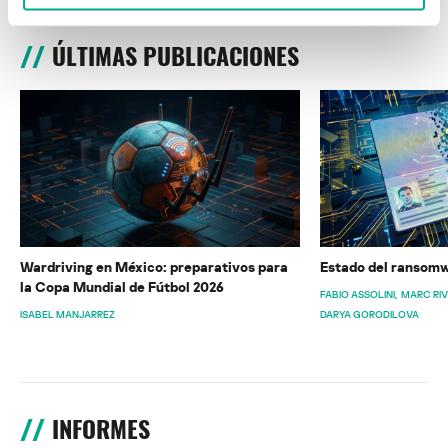
ÚLTIMAS PUBLICACIONES
Wardriving en México: preparativos para
Estado del ransomw
la Copa Mundial de Fútbol 2026
FABIO ASSOLINI
MARC RI
ISABEL MANJARREZ
DARYA GORODILOVA
INFORMES