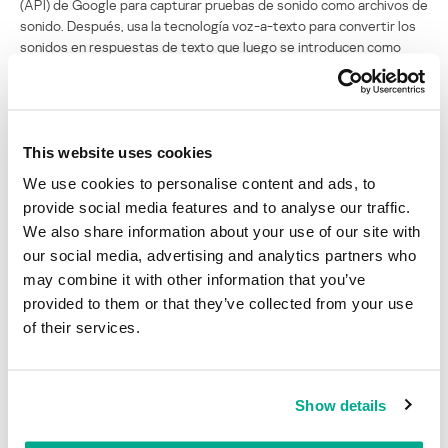
(API) de Google para capturar pruebas de sonido como archivos de
sonido. Después, usa la tecnología voz-a-texto para convertir los
sonidos en respuestas de texto que luego se introducen como
soluciones de texto en las pruebas de reconocimiento de voz de
reCaptcha.
Nuevamente, en el evento Black Hat Asia de 2016, los
investigadores de seguridad de la Universidad de Columbia
This website uses cookies
publicaron el documento:
I’m not a Human: Breaking the Google
We use cookies to personalise content and ads, to
reCAPTCHA
(PDF). Según los autores, su técnica resolvió
provide social media features and to analyse our traffic.
automáticamente el 70,78% de las pruebas de reconocimiento de
We also share information about your use of our site with
imágenes de reCaptcha, en sólo 19 segundos por prueba.
our social media, advertising and analytics partners who
East-Ee Security no proporcionó datos comparativos para su
may combine it with other information that you’ve
método ReBreakCaptcha.
provided to them or that they’ve collected from your use
of their services.
Fuente:
Threatpost
reCaptcha de Google, hackeado otra vez
Show details
Su dirección de correo electrónico no será publicada.
Los