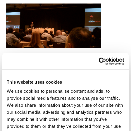
El día avanza con un panel de debate en el que la industria parece
darse cuenta de que no hay tal brecha, pero la gente aún lo cree. Al
parecer, algunos ponentes piensan que los “air gaps” son
apropiados para ambientes muy específicos, pero los operadores
presentes están explicando sus problemas con los controles con
This website uses cookies
“air gaps” y la “deuda técnica” que existe en este ambiente,
We use cookies to personalise content and ads, to
mientras que los riesgos aumentan. Están teniendo muchos
provide social media features and to analyse our traffic.
problemas con la cantidad “no cuantificada” de riesgos que sus
We also share information about your use of our site with
sistemas enfrentan. Nadie en la sala tiene una respuesta fácil para
our social media, advertising and analytics partners who
cuantificar estos datos, incluyendo al que está monopolizando el
micrófono, y vuelven a las consecuencias de los trastornos.
may combine it with other information that you’ve
Aunque se oyó varias veces el término “Stuxnet”, y alguien
provided to them or that they’ve collected from your use
mencionó “ese tal Saudi” (creo que se refería a Shamoon que