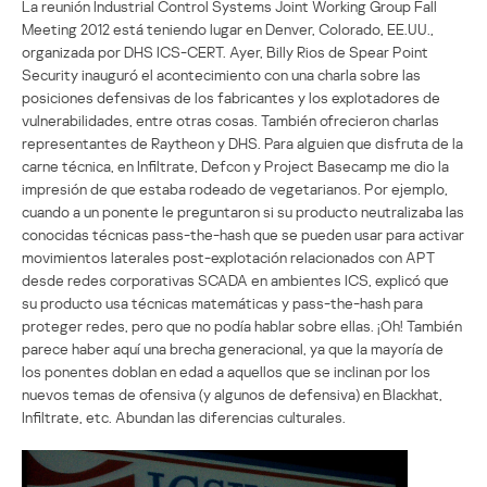
La reunión Industrial Control Systems Joint Working Group Fall
Meeting 2012 está teniendo lugar en Denver, Colorado, EE.UU.,
organizada por DHS ICS-CERT. Ayer, Billy Rios de Spear Point
Security inauguró el acontecimiento con una charla sobre las
posiciones defensivas de los fabricantes y los explotadores de
vulnerabilidades, entre otras cosas. También ofrecieron charlas
representantes de Raytheon y DHS. Para alguien que disfruta de la
carne técnica, en Infiltrate, Defcon y Project Basecamp me dio la
impresión de que estaba rodeado de vegetarianos. Por ejemplo,
cuando a un ponente le preguntaron si su producto neutralizaba las
conocidas técnicas pass-the-hash que se pueden usar para activar
movimientos laterales post-explotación relacionados con APT
desde redes corporativas SCADA en ambientes ICS, explicó que
su producto usa técnicas matemáticas y pass-the-hash para
proteger redes, pero que no podía hablar sobre ellas. ¡Oh! También
parece haber aquí una brecha generacional, ya que la mayoría de
los ponentes doblan en edad a aquellos que se inclinan por los
nuevos temas de ofensiva (y algunos de defensiva) en Blackhat,
Infiltrate, etc. Abundan las diferencias culturales.