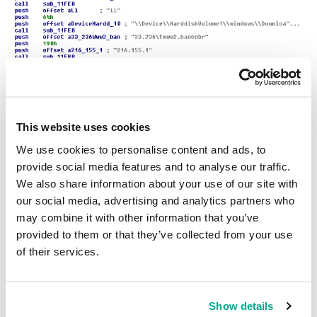
Detectamos los archivos maliciosos como
This website uses cookies
Rootkit.Win64.Banker.a
,
Rootkit.Win32.Banker.dy
y la applet
maliciosa como
Trojan-Dropper.Java.Agent.e
.
We use cookies to personalise content and ads, to
provide social media features and to analyse our traffic.
We also share information about your use of our site with
X64
ROOTKITS
CERTIFICADOS DIGITALES
our social media, advertising and analytics partners who
may combine it with other information that you’ve
BRASIL
DROPPER
ATAQUE DE DRIVE-BY
provided to them or that they’ve collected from your use
of their services.
TROYANO BANCARIO
Rootkit bancario: ahora también para
Show details