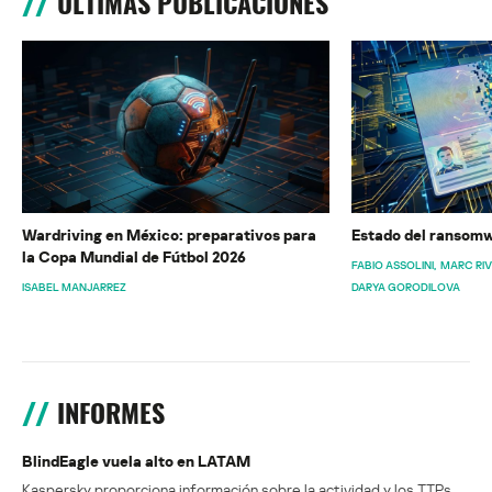
ÚLTIMAS PUBLICACIONES
Wardriving en México: preparativos para
Estado del ransomw
la Copa Mundial de Fútbol 2026
FABIO ASSOLINI
MARC RI
ISABEL MANJARREZ
DARYA GORODILOVA
INFORMES
BlindEagle vuela alto en LATAM
Kaspersky proporciona información sobre la actividad y los TTPs