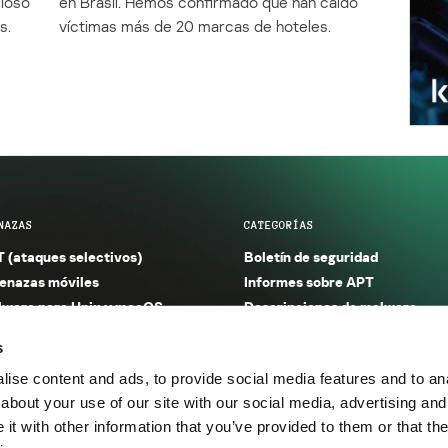
cioso
en Brasil. Hemos confirmado que han caído
s.
víctimas más de 20 marcas de hoteles.
NAZAS
CATEGORÍAS
 (ataques selectivos)
Boletín de seguridad
nazas móviles
Informes sobre APT
ware para Unix y macOS
Descripciones de malware
ware para Windows
Investigación
s
orno seguro (IoT)
Informes sobre malware
ise content and ads, to provide social media features and to anal
nazas financieras
Informes sobre spam y phishin
about your use of our site with our social media, advertising and
nazas industriales
Publicaciones
t with other information that you’ve provided to them or that the
m y phishing
Incidentes