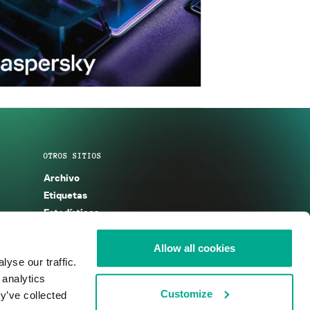
OTROS SITIOS
Archivo
Etiquetas
Estadísticas
Enciclopedia
Descripciones
Allow all cookies
yse our traffic.
g
KSB 2025
 analytics
Customize
y’ve collected