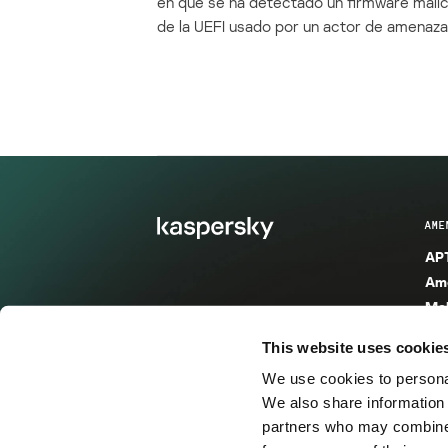
en que se ha detectado un firmware mali
de la UEFI usado por un actor de amenaza
AME
APT
Ame
Mal
Mal
This website uses cookie
Ent
We use cookies to personal
Ame
We also share information 
Ame
partners who may combine i
Spa