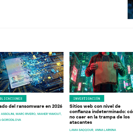
BLICACIONES
INVESTIGACIÓN
ado del ransomware en 2026
Sitios web con nivel de
confianza indeterminado: c
 ASSOLINI
MARC RIVERO
MAHER YAMOUT
no caer en la trampa de los
A GORODILOVA
atacantes
LAMA SAQQOUR
ANNA LARKINA