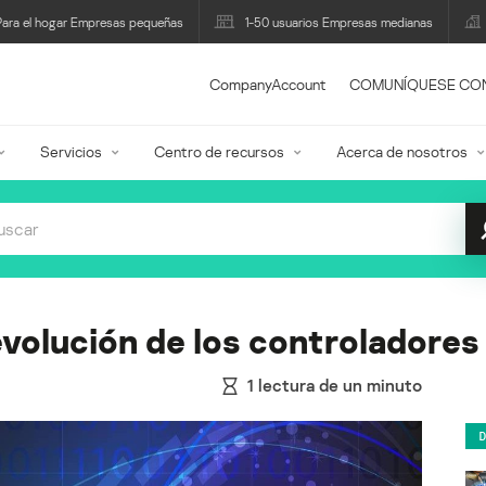
Para el hogar Empresas pequeñas
1-50 usuarios Empresas medianas
CompanyAccount
COMUNÍQUESE CO
Servicios
Centro de recursos
Acerca de nosotros
volución de los controladores
1
lectura de un minuto