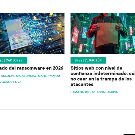
BLICACIONES
INVESTIGACIÓN
ado del ransomware en 2026
Sitios web con nivel de
confianza indeterminado: c
 ASSOLINI
MARC RIVERO
MAHER YAMOUT
no caer en la trampa de los
A GORODILOVA
atacantes
LAMA SAQQOUR
ANNA LARKINA