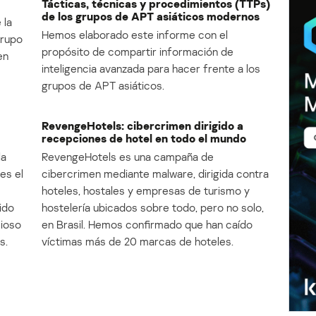
Tácticas, técnicas y procedimientos (TTPs)
de los grupos de APT asiáticos modernos
 la
Hemos elaborado este informe con el
Grupo
propósito de compartir información de
en
inteligencia avanzada para hacer frente a los
grupos de APT asiáticos.
RevengeHotels: cibercrimen dirigido a
recepciones de hotel en todo el mundo
la
RevengeHotels es una campaña de
es el
cibercrimen mediante malware, dirigida contra
e
hoteles, hostales y empresas de turismo y
ido
hostelería ubicados sobre todo, pero no solo,
cioso
en Brasil. Hemos confirmado que han caído
s.
víctimas más de 20 marcas de hoteles.